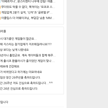
'이베르카나', 몬스터헌터 나우에 강림! 여름...
무더위도 막을 수 없다, 북적이는 '모코코 스...
게임업계 2분기 실적, '신작'과 '글로벌 IP'...
이클립스:더 어웨이크닝, 부담감 낮춘 'MM...
사리플
시 대기중인 게임들이 많군요...
해 지스타는 참가업체가 저조해질려나요???
상 보다는 낮게 나왔네요
6년이나 흘렀군요. 계속 게이머들과 함께 해주...
게 출시초 환불러시가 줄지었던 게임이 맞나 ...
래오래 건강해요
가 바뀌었다고 하기에는 미묘하네요
임샷 창간 26주년을 축하드립니다.
간 26주년 저도 진심으로 축하드립니다...^^
간 26년 진심으로 축하드립니다.
알립니다