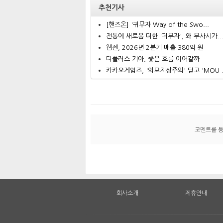
추천기사
[핸즈온] '귀무자 Way of the Swo...
전통에 새로움 더한 '귀무자', 왜 무사시가..
웹젠, 2026년 2분기 매출 380억 원
디플러스 기아, 좋은 흐름 이어갈까
카카오게임즈, '외모지상주의' 딛고 'MOU .
코멘트를 
회사소개
제휴안내