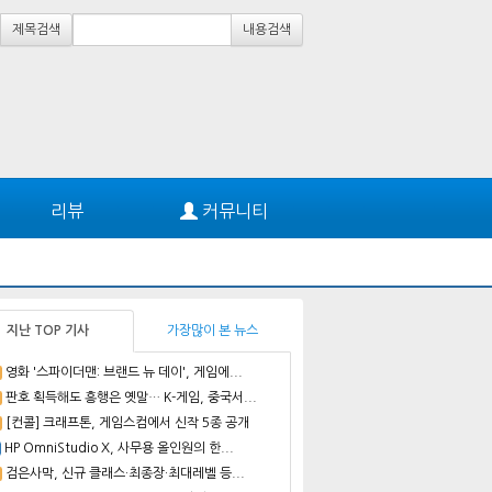
제목검색
내용검색
리뷰
커뮤니티
지난 TOP 기사
가장많이 본 뉴스
영화 '스파이더맨: 브랜드 뉴 데이', 게임에...
판호 획득해도 흥행은 옛말… K-게임, 중국서...
[컨콜] 크래프톤, 게임스컴에서 신작 5종 공개
HP OmniStudio X, 사무용 올인원의 한...
검은사막, 신규 클래스·최종장·최대레벨 등...