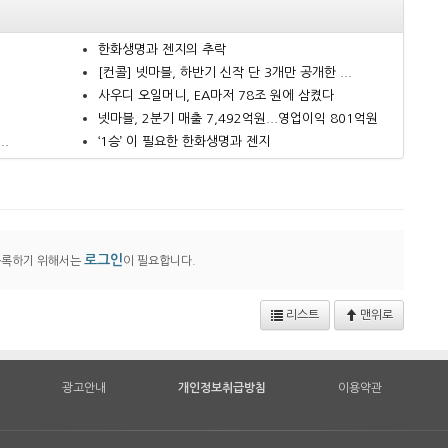
한화생명과 젠지의 추락
.
[컨콜] 넷마블, 하반기 신작 단 3개만 공개한 ...
사우디 오일머니, EA마저 78조 원에 삼켰다
넷마블, 2분기 매출 7,492억원...영업이익 801억원
..
‘1승’ 이 필요한 한화생명과 젠지
로그인
등록하기 위해서는
이 필요합니다.
리스트
맨위로
광고안내
개인정보취급방침
이용약관