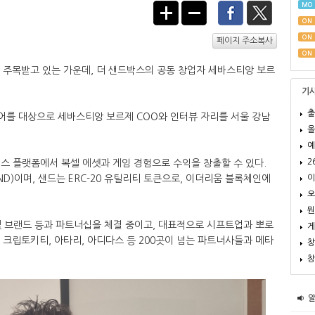
MO
ON
ON
페이지 주소복사
ON
 주목받고 있는 가운데, 더 샌드박스의 공동 창업자 세바스티앙 보르
기
출
디어를 대상으로 세바스티앙 보르제 COO와 인터뷰 자리를 서울 강남
올
예
2
버스 플랫폼에서 복셀 에셋과 게임 경험으로 수익을 창출할 수 있다.
이
D)이며, 샌드는 ERC-20 유틸리티 토큰으로, 이더리움 블록체인에
오
뭔
및 브랜드 등과 파트너십을 체결 중이고, 대표적으로 시프트업과 뽀로
게
프, 크립토키티, 아타리, 아디다스 등 200곳이 넘는 파트너사들과 메타
창
창