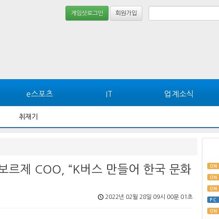
게임샷로그인
회원가입
e스포츠
IT
업계소식
취재기
르제 COO, “K버스 만들어 한국 문화
ON
ON
ON
2022년 02월 28일 09시 00분 01초
PC
ON