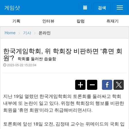
게임샷
검색
Togg
navi
기획
인터뷰
칼럼
취재기
Home
기사
온라인
한국게임학회, 위 학회장 비판하면 '휴면 회
원'?
학회를 둘러싼 씁쓸함
2023-05-22 15:22:04
지난 19일 열렸던 한국게임학회의 토론회를 둘러싸고 학회
내부에 또 논란이 일고 있다. 위정현 학회장의 행보를 비판한
회원을 '휴면 회원'이라고 취급해버리면서다.
토론회에 앞선 18일 오전, 김정태 교수는 위메이드의 국회 입