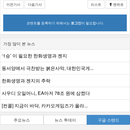
이전기사
다음기사
리스트
맨위로
코멘트를 등록하기 위해서는
로그인
이 필요합니다.
가장 많이 본 뉴스
‘1승’ 이 필요한 한화생명과 젠지
동서양에서 극찬받는 붉은사막, 대한민국게...
한화생명과 젠지의 추락
사우디 오일머니, EA마저 78조 원에 삼켰다
[컨콜] 지금이 바닥, 카카오게임즈가 올라...
주요뉴스
뉴스 투데이
구글 스탠드