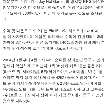
다운로드 순위 1위는 Joy Net Games의 방치형 RPG '버섯커
키우기'가 차지한 것으로 나타났다. 이 게임은 2024년 1월부
터 4월까지 8300만달러 이상의 수익을 올린 것으로 조사됐
다.
수익 및 다운로드 수 2위는 FirstFun의 '라스트 워: 서바이
벌'이 차지했다. 이 게임은 특히 국내 수익이 전년 대비 13배
가까이 증가하면서 전년 동기 대비 40% 증가한 전략 게임 분
야의 수익 성장에 크게 기여한 것으로 나타났다.
2024년 1월부터 4월까지 수익 순위를 살펴보면 중국 게임의
강세가 확연하게 드러난다. 1위(버섯커 키우기)는 물론 2위
(라스트 워: 서바이벌), 5위(화이트아웃 서바이벌), 8위(브롤
스타즈)까지 상위 10개 게임 중 4개가 중국 게임이다. 다운로
드 순위 역시 1위(버섯커 키우기), 2위(라스트 워: 서바이벌),
4위(룰즈 오브 배틀), 5위(블록 블래스트!), 6위(고고 고수들),
7위(브롤 스타즈)까지 상위 10개 게임 중 6개가 중국 게임인
것으로 나타났다.