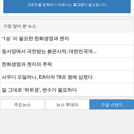
코멘트를 등록하기 위해서는
로그인
이 필요합니다.
가장 많이 본 뉴스
‘1승’ 이 필요한 한화생명과 젠지
동서양에서 극찬받는 붉은사막, 대한민국게...
한화생명과 젠지의 추락
사우디 오일머니, EA마저 78조 원에 삼켰다
말 그대로 ‘하위권’, 변수가 필요하다
주요뉴스
뉴스 투데이
구글 스탠드