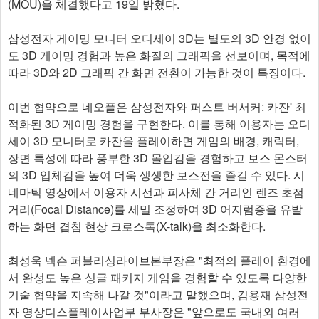
(MOU)을 체결했다고 19일 밝혔다.
삼성전자 게이밍 모니터 오디세이 3D는 별도의 3D 안경 없이
도 3D 게이밍 경험과 높은 화질의 그래픽을 선보이며, 목적에
따라 3D와 2D 그래픽 간 화면 전환이 가능한 것이 특징이다.
이번 협약으로 네오플은 삼성전자와 퍼스트 버서커: 카잔' 최
적화된 3D 게이밍 경험을 구현한다. 이를 통해 이용자는 오디
세이 3D 모니터로 카잔을 플레이하면 게임의 배경, 캐릭터,
장면 특성에 따라 풍부한 3D 몰입감을 경험하고 보스 몬스터
의 3D 입체감을 높여 더욱 생생한 보스전을 즐길 수 있다. 시
네마틱 영상에서 이용자 시선과 피사체 간 거리인 렌즈 초점
거리(Focal Distance)를 세밀 조정하여 3D 어지럼증을 유발
하는 화면 겹침 현상 크로스톡(X-talk)을 최소화한다.
최성욱 넥슨 퍼블리싱라이브본부장은 "최적의 플레이 환경에
서 완성도 높은 싱글 패키지 게임을 경험할 수 있도록 다양한
기술 협약을 지속해 나갈 것"이라고 말했으며, 김용재 삼성전
자 영상디스플레이사업부 부사장은 "앞으로도 국내외 여러