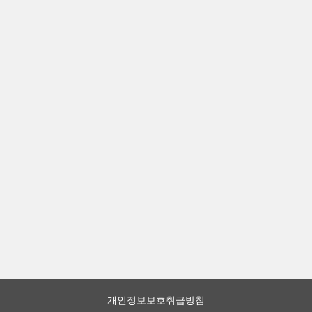
개인정보보호취급방침