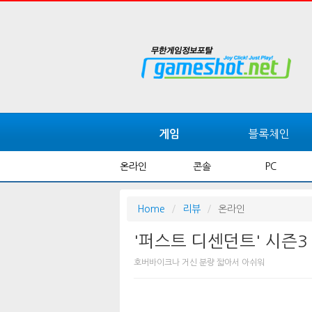
블록체인
게임
온라인
콘솔
PC
Home
리뷰
온라인
'퍼스트 디센던트' 시즌3
호버바이크나 거신 분량 짧아서 아쉬워