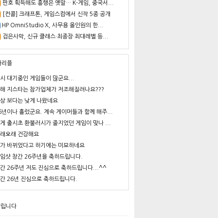
판호 획득해도 흥행은 옛말… K-게임, 중국서...
[컨콜] 크래프톤, 게임스컴에서 신작 5종 공개
HP OmniStudio X, 사무용 올인원의 한...
검은사막, 신규 클래스·최종장·최대레벨 등...
사리플
시 대기중인 게임들이 많군요...
해 지스타는 참가업체가 저조해질려나요???
상 보다는 낮게 나왔네요
6년이나 흘렀군요. 계속 게이머들과 함께 해주...
게 출시초 환불러시가 줄지었던 게임이 맞나 ...
래오래 건강해요
가 바뀌었다고 하기에는 미묘하네요
임샷 창간 26주년을 축하드립니다.
간 26주년 저도 진심으로 축하드립니다...^^
간 26년 진심으로 축하드립니다.
알립니다