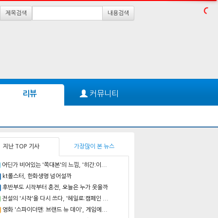
제목검색
내용검색
커뮤니티
리뷰
지난 TOP 기사
가장많이 본 뉴스
어딘가 비어있는 '쪽대본'의 느낌, '히간:이...
kt롤스터, 한화생명 넘어설까
후반부도 시작부터 혼전, 오늘은 누가 웃을까
전설의 '시작'을 다시 쓰다, '헤일로:캠페인 ...
영화 '스파이더맨: 브랜드 뉴 데이', 게임에...