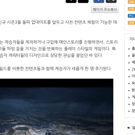
ON
ON
페이지 주소복사
PC
신규 시즌3을 돌파 업데이트를 앞두고 사전 컨텐츠 체험이 가능한 데
ON
기
있는 계승자들을 제작하거나 구입해 메인스토리를 진행하면서, 스토리
출
모듈 파밍 등을 거치는 것을 반복하는 플레이 스타일의 게임이다. 특
승자 캐릭터들의 디자인으로 상당한 관심을 끌었던 바 있다.
올
예
필드를 비롯한 컨텐츠들과 함께 계승자가 새롭게 한 명 추가된다.
2
이
오
뭔
게
창
창