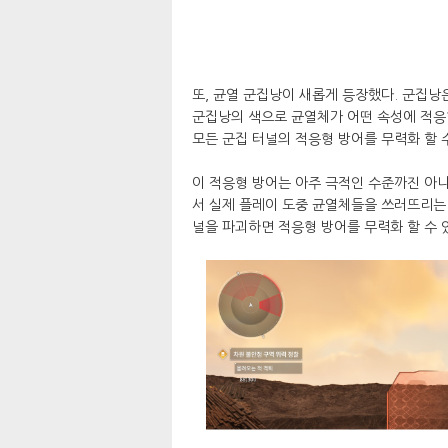
또, 균열 군집낭이 새롭게 등장했다. 군집낭
군집낭의 색으로 균열체가 어떤 속성에 적응형
모든 군집 터널의 적응형 방어를 무력화 할 
이 적응형 방어는 아주 극적인 수준까진 아
서 실제 플레이 도중 균열체들을 쓰러뜨리는
널을 파괴하면 적응형 방어를 무력화 할 수 