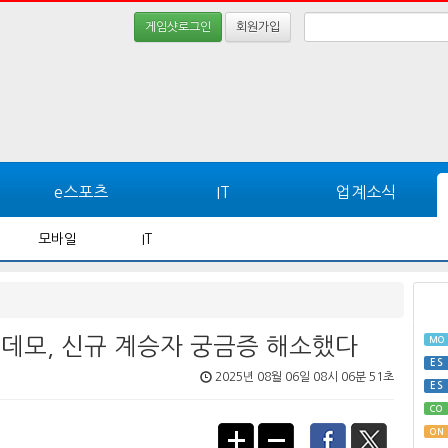
게임샷로그인
회원가입
e스포츠
IT
업계소식
모바일
IT
 데모, 신규 계승자 궁금증 해소했다
MO
ES
2025년 08월 06일 08시 06분 51초
ES
CO
ON