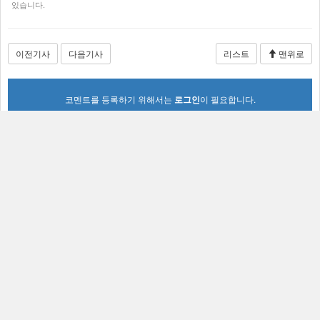
있습니다.
이전기사
다음기사
리스트
맨위로
코멘트를 등록하기 위해서는
로그인
이 필요합니다.
가장 많이 본 뉴스
프로젝트 RX, 세계 무대에서 눈도장...소통...
[컨콜] 크래프톤, 게임스컴에서 신작 5종 공개
크래프톤, 2026년 상반기 매출 2조 6,616억...
게임위, 경찰 공조 강화로 불법게임물 대응...
넥슨, 글로벌 흥행 IP 기반 신작 MMORPG ‘...