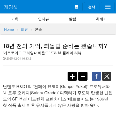
게임샷
검색
Togg
navi
기획
인터뷰
칼럼
취재기
Home
리뷰
콘솔
18년 전의 기억, 되돌릴 준비는 됐습니까?
‘메트로이드 프라임4: 비욘드’ 프리뷰 플레이 리뷰
2025-12-01 16:13:21
닌텐도 R&D1의 ‘건페이 요코이(Gunpei Yokoi)’ 프로듀서와
‘사토루 오카다(Satoru Okada)’ 디렉터가 주도해 탄생한 닌텐
도의 SF 액션 어드벤처 프랜차이즈 '메트로이드'는 1986년
첫 작품 출시 이후 유저들에게 많은 사랑을 받아 왔다.