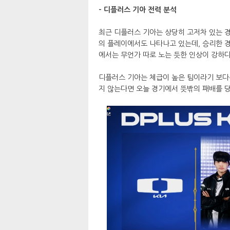
- 디플러스 기아 전력 분석
최근 디플러스 기아는 상당히 고저차 있는 
의 플레이에서도 나타나고 있는데, 승리한 
에서는 무언가 따로 노는 듯한 인상이 강하다
디플러스 기아는 체급이 높은 팀이라기 보다는
지 않는다면 오늘 경기에서 뜻밖의 패배를 