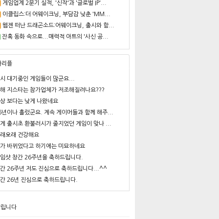
게임업계 2분기 실적, '신작'과 '글로벌 IP'...
이클립스:더 어웨이크닝, 부담감 낮춘 'MM...
웹젠 떠난 드래곤소드:어웨이크닝, 출시와 함...
잔혹 동화 속으로...매력적 아트의 '사신 공...
사리플
시 대기중인 게임들이 많군요...
해 지스타는 참가업체가 저조해질려나요???
상 보다는 낮게 나왔네요
6년이나 흘렀군요. 계속 게이머들과 함께 해주...
게 출시초 환불러시가 줄지었던 게임이 맞나 ...
래오래 건강해요
가 바뀌었다고 하기에는 미묘하네요
임샷 창간 26주년을 축하드립니다.
간 26주년 저도 진심으로 축하드립니다...^^
간 26년 진심으로 축하드립니다.
알립니다