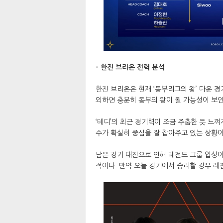
- 한진 브리온 전력 분석
한진 브리온은 현재 ‘동부리그의 왕’ 다운 경
외하면 충분히 동부의 왕이 될 가능성이 보
‘테디’의 최근 경기력이 조금 주춤한 듯 느껴
수가 확실히 중심을 잘 잡아주고 있는 상황
남은 경기 대진으로 인해 레전드 그룹 입성이 
적이다. 만약 오늘 경기에서 승리할 경우 레