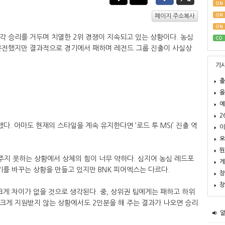
ON
ON
페이지 주소복사
ON
각각 승리를 거두며 치열한 2위 경쟁이 지속되고 있는 상황이다. 농심
CO
 분전했지만 결과적으로 경기에서 패하며 레전드 그룹 진출이 사실상
기
출
올
예
2
. 아마도 현재의 스타일을 계속 유지한다면 ‘로드 투 MSI’ 진출 역
이
오
뭔
여주지 못하는 상황에서 상체의 힘이 너무 약하다. 심지어 농심 레드포
게
기를 바꾸는 상황을 만들고 있지만 BNK 피어엑스는 다르다.
창
창
크게 차이가 없을 것으로 생각된다. 중, 상위권 팀에게는 패하고 하위
이 크게 지원받지 않는 상황에서도 2인분을 해 주는 결과가 나오면 승리