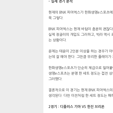
- 실제 경기 분석
현재의 BNK 피어엑스가 한화생명e스포츠에
욱 그렇다.
BNK 피어엑스는 현재 바텀이 충분히 괜찮다
실제 정글러의 개입도 그러하고, 빅라 역시 
는 상황이다.
문제는 태윤이 2인분 이상을 하는 경우가 아
는데 잘 해야 한다. 그만큼 무리한 플레이가 
한화생명e스포츠가 단순히 체급으로 밀어붙여
생명e스포츠는 분명 한 세트 정도는 접전 상
그러했다.
결론적으로 이 경기는 현재 BNK 피어엑스
생각된다. 다만 이전처럼 한 세트 정도는 패
2경기 : 디플러스 기아 VS 한진 브리온