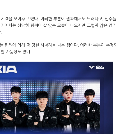
경기력을 보여주고 있다. 이러한 부분이 결과에서도 드러나고, 선수들
경기에서는 상당히 팀웍이 잘 맞는 모습이 나오지만 그렇지 않은 경기
.
 팀웍에 의해 더 강한 시너지를 내는 팀이다. 이러한 부분이 수정되
당할 가능성도 있다.