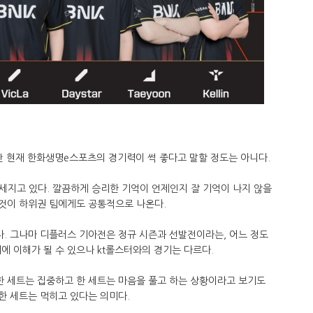
만 현재 한화생명e스포츠의 경기력이 썩 좋다고 말할 정도는 아니다.
세지고 있다. 깔끔하게 승리한 기억이 언제인지 잘 기억이 나지 않을
이것이 하위권 팀에게도 공통적으로 나온다.
. 그나마 디플러스 기아전은 정규 시즌과 선발전이라는, 어느 정도
에 이해가 될 수 있으나 kt롤스터와의 경기는 다르다.
한 세트는 집중하고 한 세트는 마음을 풀고 하는 상황이라고 보기도
 한 세트는 먹히고 있다는 의미다.