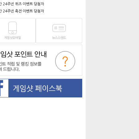
간 24주년 퀴즈 이벤트 당첨자
간 24주년 축전 이벤트 당첨자
게임샷모바일
뉴스스탠드