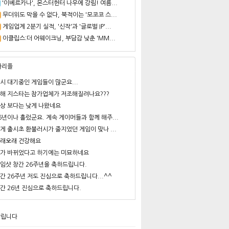
'이베르카나', 몬스터헌터 나우에 강림! 여름...
무더위도 막을 수 없다, 북적이는 '모코코 스...
게임업계 2분기 실적, '신작'과 '글로벌 IP'...
이클립스:더 어웨이크닝, 부담감 낮춘 'MM...
사리플
시 대기중인 게임들이 많군요...
해 지스타는 참가업체가 저조해질려나요???
상 보다는 낮게 나왔네요
6년이나 흘렀군요. 계속 게이머들과 함께 해주...
게 출시초 환불러시가 줄지었던 게임이 맞나 ...
래오래 건강해요
가 바뀌었다고 하기에는 미묘하네요
임샷 창간 26주년을 축하드립니다.
간 26주년 저도 진심으로 축하드립니다...^^
간 26년 진심으로 축하드립니다.
알립니다