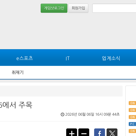
게임샷로그인
회원가입
e스포츠
IT
업계소식
취재기
26에서 주목
ON
ON
2026년 06월 06일 16시 09분 44초
ON
PC
ON