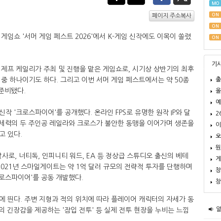
MO
ON
페이지 주소복사
ON
임쇼 '서머 게임 페스트 2026'에서 K-게임 신작에도 이목이 쏠렸
ON
기
제프 케일리가 주최 및 진행을 맡은 게임쇼로, 시기상 상반기의 최후
출
중 하나이기도 하다. 그리고 이번 서머 게임 페스트에서는 약 50종
 준비됐다.
올
예
 '크로스파이어'를 공개했다. 온라인 FPS로 유명한 원작 IP와 달
2
 세력의 두 주인공 레일라와 크로스가 불안한 동맹을 이어가며 생존을
이
고 있다.
오
뭔
사로, 너티독, 인피니티 워드, EA 등 정상급 스튜디오 출신의 베테
게
2021년 스마일게이트는 약 1억 달러 규모의 전략적 투자를 단행하며
창
크로스파이어'를 공동 개발했다.
창
 띈다. 주변 지형과 적의 위치에 따라 플레이어 캐릭터의 자세가 동
의 긴장감을 제공하는 '잠입 전투' 등 실제 전투 현장을 누비는 느낌