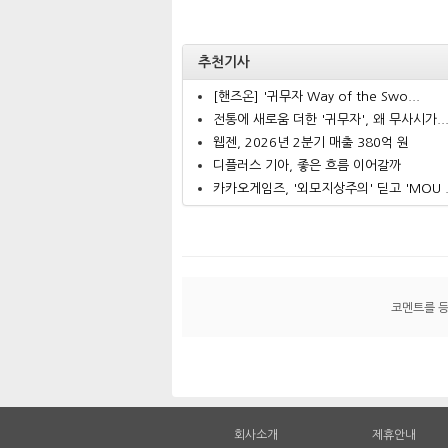
추천기사
[핸즈온] '귀무자 Way of the Swo...
전통에 새로움 더한 '귀무자', 왜 무사시가..
웹젠, 2026년 2분기 매출 380억 원
디플러스 기아, 좋은 흐름 이어갈까
카카오게임즈, '외모지상주의' 딛고 'MOU .
코멘트를 
회사소개
제휴안내