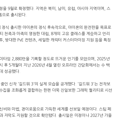
을 9월로 확정했다. 지역은 북미, 남미, 유럽, 아시아 지역이며, 스
플랫폼으로 출시된다.
만에 정식 출시한 아이온의 정식 후속작으로, 아이온의 완전판을 목표로
 천족과 마족의 영원한 대립, 8개의 고유 클래스를 계승하고 언리
, 방대한 PvE 컨텐츠, 세밀한 캐릭터 커스터마이징 지원 등을 특징
타임 2,880만을 기록할 정도로 뜨거운 인기를 모았으며, 2025년
시 후 5개월이 지난 2026년 4월 열린 오프라인 간담회에서는 수 백
데 성공했다.
인 신작 '길드워 3'의 실제 모습을 공개했다. '길드워 3'는 전작보
 수집을 조화롭게 결합하는 한편 더욱 진일보한 그래픽 퀄리티로 시선
신비와 마법, 경이로움으로 가득한 세계를 선보일 예정이다. 스팀 페
 자막도 지원할 것으로 확인됐다. 출시일은 미정이나 2027년 가을