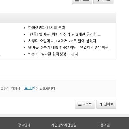
한화생명과 젠지의 추락
.
[컨콜] 넷마블, 하반기 신작 단 3개만 공개한 ...
사우디 오일머니, EA마저 78조 원에 삼켰다
넷마블, 2분기 매출 7,492억원...영업이익 801억원
..
‘1승’ 이 필요한 한화생명과 젠지
로그인
등록하기 위해서는
이 필요합니다.
리스트
맨위로
광고안내
개인정보취급방침
이용약관