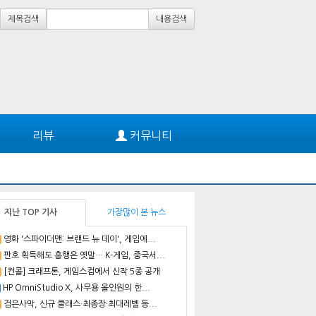
제목검색
내용검색
리뷰
커뮤니티
지난 TOP 기사
가장많이 본 뉴스
영화 '스파이더맨: 브랜드 뉴 데이', 게임에...
판호 획득해도 흥행은 옛말… K-게임, 중국서...
[컨콜] 크래프톤, 게임스컴에서 신작 5종 공개
HP OmniStudio X, 사무용 올인원의 한...
검은사막, 신규 클래스·최종장·최대레벨 등...