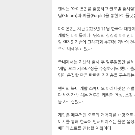
엔씨는 '아이온2'를 출품하고 글로벌 출시일정
팀(Steam)과 퍼플(Purple)을 통한 PC 
아이온2는 지난 2025년 11월 한국과 대
개발된 타이틀이다. 원작의 상징적 아이덴티티
얼 엔진5 기반의 그래픽과 후판정 기반의 전투
으로 내세우고 있다.
국내에서는 지난해 출시 후 일주일동안 플레이
'게임 오브 지스타'상을 수상하기도 했다. 출
명이 운집할 만큼 탄탄한 지지층을 구축하는
엔씨의 북미 개발 스튜디오 아레나넷은 개발 중
다 박진감 넘치는 전투와 캐릭터 육성, 스킬
을 사로잡았다.
게임은 매혹적인 오르의 개척지를 배경으로 
이지를 통해 한국어 인터페이스는 물론 음성과
베타테스트를 진행할 계획이다.