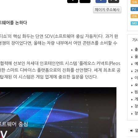
ON
PC
페이지 주소복사
ON
프트웨어를 논하다
MO
티쇼’의 핵심 화두는 단연 SDV(소프트웨어 중심 자동차)다. 과거 완
기
경쟁의 장이었다면, 올해는 차량 내부에서 어떤 콘텐츠를 소비할 수
출
올
 협력해 선보인 차세대 인포테인먼트 시스템 ‘플레오스 커넥트(Pleos
예
 거대한 스마트 디바이스 플랫폼으로의 진화를 선언했다. 세계 최초로 공
2
등에 탑재된 이 시스템은 게임 업계에 중요한 질문을 던진다.
이
오
뭔
게
창
창