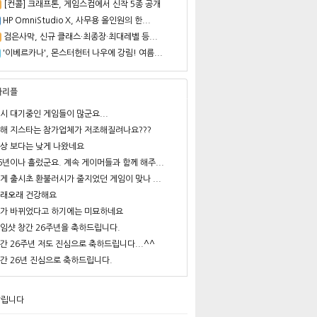
[컨콜] 크래프톤, 게임스컴에서 신작 5종 공개
HP OmniStudio X, 사무용 올인원의 한...
검은사막, 신규 클래스·최종장·최대레벨 등...
'이베르카나', 몬스터헌터 나우에 강림! 여름...
사리플
시 대기중인 게임들이 많군요...
해 지스타는 참가업체가 저조해질려나요???
상 보다는 낮게 나왔네요
6년이나 흘렀군요. 계속 게이머들과 함께 해주...
게 출시초 환불러시가 줄지었던 게임이 맞나 ...
래오래 건강해요
가 바뀌었다고 하기에는 미묘하네요
임샷 창간 26주년을 축하드립니다.
간 26주년 저도 진심으로 축하드립니다...^^
간 26년 진심으로 축하드립니다.
알립니다