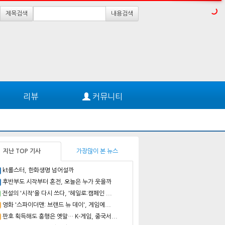
제목검색
내용검색
리뷰
커뮤니티
지난 TOP 기사
가장많이 본 뉴스
kt롤스터, 한화생명 넘어설까
후반부도 시작부터 혼전, 오늘은 누가 웃을까
전설의 '시작'을 다시 쓰다, '헤일로:캠페인 ...
영화 '스파이더맨: 브랜드 뉴 데이', 게임에...
판호 획득해도 흥행은 옛말… K-게임, 중국서...