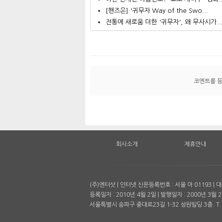
[핸즈온] '귀무자 Way of the Swo...
전통에 새로움 더한 '귀무자', 왜 무사시가..
코멘트를 
회사소개
제휴안내
(주)엔터샷 | 인터넷 신문등록번호 : 서울 아 01193 
등록일자 : 2010년 4월 2일 | 발행일자 : 2000년 3월 2
서울특별시 송파구 중대로23길 1-32 성원빌딩 3층. T. 