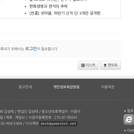
한화생명과 젠지의 추락
.
[컨콜] 넷마블, 하반기 신작 단 3개만 공개한 ...
로그인
등록하기 위해서는
이 필요합니다.
리스트
맨위로
광고안내
개인정보취급방침
이용약관
웹호환
| 대표:김성태 / 편집인:김성태 / 청소년보호책임자 : 이동수
일 | 제호 : 게임샷 / 사업자등록번호 : 215-87-95041
02-404-5404 / 기사제보
desk@gameshot.net
Game