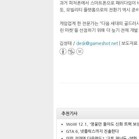
과거 피처폰에서 스마트폰으로 패러다임이 바
듯, 모빌리티 플랫폼으로의 전환기 역시 준
게임업계 한 전문가는 "다음 세대의 골드러시
린 마켓'을 선점하기 위해 더 늦기 전에 개
김성태 /
desk@gameshot.net
| 보도자료
추천기사
WoW 12.1, '영웅만 돌아도 신화 트랙 보상.
GTA 6, 넷플릭스까지 진출한다
이런 전개면 다음편도? '교토 재너두 -앵화..