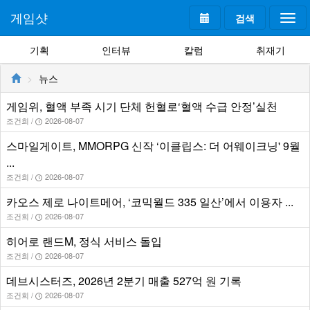
게임샷
검색
Togg
navi
기획
인터뷰
칼럼
취재기
뉴스
게임위, 혈액 부족 시기 단체 헌혈로‘혈액 수급 안정’실천
조건희 /
2026-08-07
스마일게이트, MMORPG 신작 ‘이클립스: 더 어웨이크닝' 9월
...
조건희 /
2026-08-07
카오스 제로 나이트메어, ‘코믹월드 335 일산’에서 이용자 ...
조건희 /
2026-08-07
히어로 랜드M, 정식 서비스 돌입
조건희 /
2026-08-07
데브시스터즈, 2026년 2분기 매출 527억 원 기록
조건희 /
2026-08-07