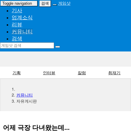
게임샷
Toggle navigation
검색
기사
업계소식
리뷰
커뮤니티
검색
기획
인터뷰
칼럼
취재기
커뮤니티
자유게시판
어제 극장 다녀왔는데...