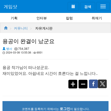
게임샷
검색
Togg
navi
기획
인터뷰
칼럼
취재기
커뮤니티
자유게시판
용공이 완결이 났군요
병사
754,387
2024-03-08 13:55:38 :
6931
용공 작가님이 떠나셨군요.
재미있었어요. 아쉽네요 시간이 흐른다는 걸 느낍니다..
로그인
코멘트를 등록하기 위해서는
이 필요합니다.