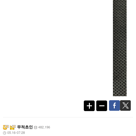
무적초인
482,196
05.16-07:28