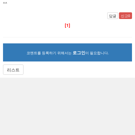
^^
답글
신고0
[1]
로그인
코멘트를 등록하기 위해서는
이 필요합니다.
리스트
가장 많이 본 뉴스
‘1승’ 이 필요한 한화생명과 젠지
동서양에서 극찬받는 붉은사막, 대한민국게...
한화생명과 젠지의 추락