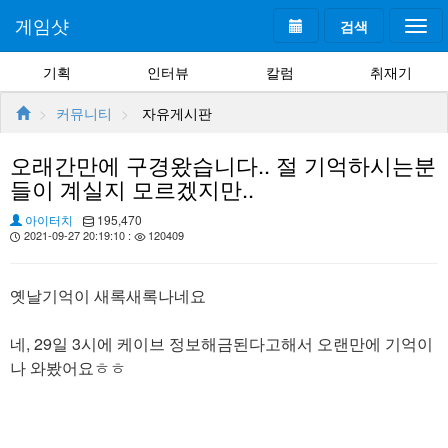
게임샷
검색
Togg
navi
기획
인터뷰
칼럼
취재기
커뮤니티
자유게시판
오래간만에 구경왔습니다.. 절 기억하시는분
들이 계실지 모르겠지만..
아이터치
195,470
2021-09-27 20:19:10 :
120409
옛날기억이 새록새록나네요
네, 29일 3시에 케이브 정보해금된다고해서 오랜만에 기억이
나 와봤어요ㅎㅎ