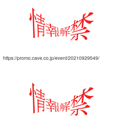
https://promo.cave.co.jp/event/20210929549/​