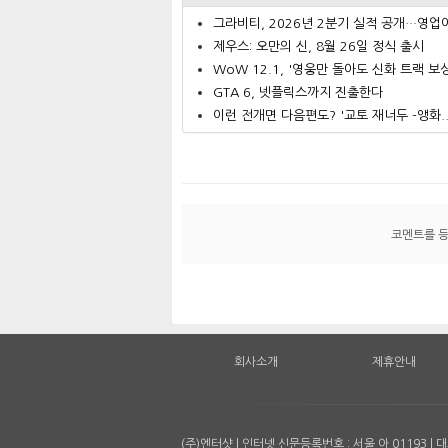
그라비티, 2026년 2분기 실적 공개…영업이.
제우스: 오만의 신, 8월 26일 정식 출시
WoW 12.1, '영웅만 돌아도 신화 트랙 보상.
GTA 6, 넷플릭스까지 진출한다
이런 전개면 다음편도? '교토 재너두 -앵화..
코멘트를 
회사소개
제휴안내
(주)엔터샷 | 인터넷 신문등록번호 : 서울 아 01193 