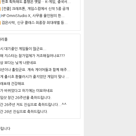
판호 획득해도 흥행은 옛말… K-게임, 중국서...
[컨콜] 크래프톤, 게임스컴에서 신작 5종 공개
HP OmniStudio X, 사무용 올인원의 한...
검은사막, 신규 클래스·최종장·최대레벨 등...
사리플
시 대기중인 게임들이 많군요...
해 지스타는 참가업체가 저조해질려나요???
상 보다는 낮게 나왔네요
6년이나 흘렀군요. 계속 게이머들과 함께 해주...
게 출시초 환불러시가 줄지었던 게임이 맞나 ...
래오래 건강해요
가 바뀌었다고 하기에는 미묘하네요
임샷 창간 26주년을 축하드립니다.
간 26주년 저도 진심으로 축하드립니다...^^
간 26년 진심으로 축하드립니다.
알립니다