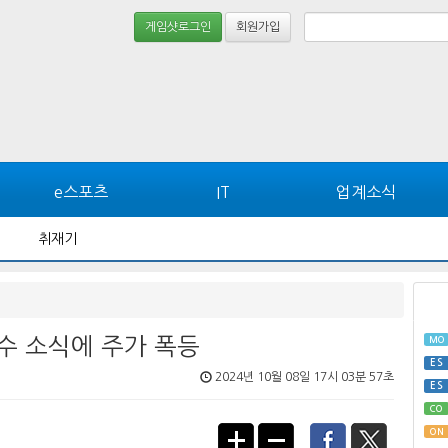
게임샷로그인
회원가입
e스포츠
IT
업계소식
취재기
수 소식에 주가 폭등
MO
ES
2024년 10월 08일 17시 03분 57초
ES
CO
ON