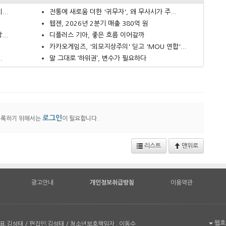
..
전통에 새로움 더한 '귀무자', 왜 무사시가 주...
웹젠, 2026년 2분기 매출 380억 원
..
디플러스 기아, 좋은 흐름 이어갈까
카카오게임즈, '외모지상주의' 딛고 'MOU 연합'...
.
말 그대로 ‘하위권’, 변수가 필요하다
로그인
등록하기 위해서는
이 필요합니다.
리스트
맨위로
광고안내
개인정보취급방침
이용약관
웹호환
| 대표:김성태 / 편집인:김성태 / 청소년보호책임자 : 이동수