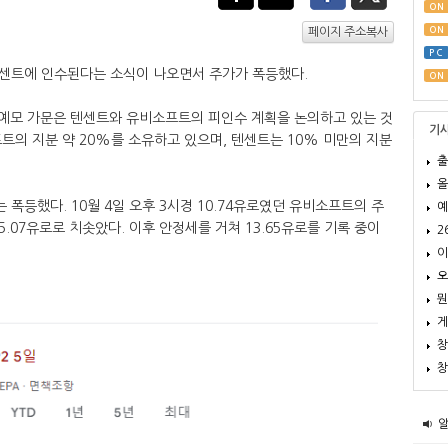
ON
ON
페이지 주소복사
PC
센트에 인수된다는 소식이 나오면서 주가가 폭등했다.
ON
기예모 가문은 텐센트와 유비소프트의 피인수 계획을 논의하고 있는 것
기
트의 지분 약 20%를 소유하고 있으며, 텐센트는 10% 미만의 지분
출
올
폭등했다. 10월 4일 오후 3시경 10.74유로였던 유비소프트의 주
예
15.07유로로 치솟았다. 이후 안정세를 거쳐 13.65유로를 기록 중이
2
이
오
뭔
게
창
창