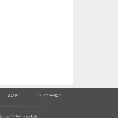
알립니다
기사제보/유저문의
 지원 브라우저 Downlods