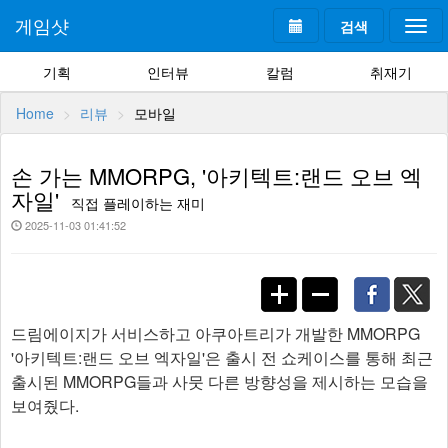
게임샷
검색
Togg
navi
기획
인터뷰
칼럼
취재기
Home
리뷰
모바일
손 가는 MMORPG, '아키텍트:랜드 오브 엑
자일'
직접 플레이하는 재미
2025-11-03 01:41:52
드림에이지가 서비스하고 아쿠아트리가 개발한 MMORPG
'아키텍트:랜드 오브 엑자일'은 출시 전 쇼케이스를 통해 최근
출시된 MMORPG들과 사뭇 다른 방향성을 제시하는 모습을
보여줬다.