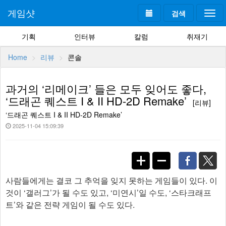
게임샷
검색
Togg
navi
기획
인터뷰
칼럼
취재기
Home
리뷰
콘솔
과거의 ‘리메이크’ 들은 모두 잊어도 좋다,
‘드래곤 퀘스트 I & II HD-2D Remake’
[리뷰]
‘드래곤 퀘스트 I & II HD-2D Remake’
2025-11-04 15:09:39
사람들에게는 결코 그 추억을 잊지 못하는 게임들이 있다. 이
것이 ‘갤러그’가 될 수도 있고, ‘미연시’일 수도, ‘스타크래프
트’와 같은 전략 게임이 될 수도 있다.