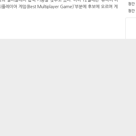
창간
멀티플레이어 게임(Best Multiplayer Game)’부분에 후보에 오르며 게
창간
desk@gameshot.net
리스트
맨위로
사우디 오일머니, EA마저 78조 원에 삼켰다
넷마블, 2분기 매출 7,492억원...영업이익 801억원