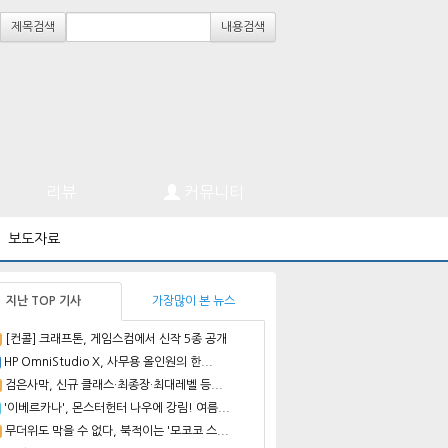
제목검색
내용검색
리뷰
커뮤니티
보도자료
지난 TOP 기사
가장많이 본 뉴스
[컨콜] 크래프톤, 게임스컴에서 신작 5종 공개
HP OmniStudio X, 사무용 올인원의 한...
검은사막, 신규 클래스·최종장·최대레벨 등...
'이베르카나', 몬스터헌터 나우에 강림! 여름...
무더위도 막을 수 없다, 북적이는 '모코코 스...