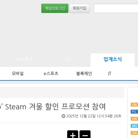
게임샷로그인
회원가입
e스포츠
IT
업계소식
모바일
e스포츠
블록체인
IT
)’ Steam 겨울 할인 프로모션 참여
ON
PC
2025년 12월 22일 12시 54분 26초
ON
MO
ON