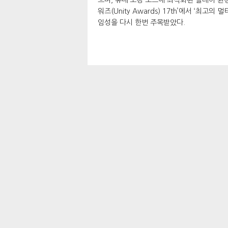
워즈(Unity Awards) 17th’에서 ‘최고의 
임성을 다시 한번 주목받았다.​
조건희 /
desk@gameshot.net
| 보도자료
추천기사
웹젠, 2026년 2분기 매출 380억 원
디플러스 기아, 좋은 흐름 이어갈까