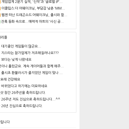
게임업계 2분기 실적, '신작'과 '글로벌 IP'...
이클립스:더 어웨이크닝, 부담감 낮춘 'MM...
웹젠 떠난 드래곤소드:어웨이크닝, 출시와 함...
잔혹 동화 속으로...매력적 아트의 '사신 공...
사리플
 대기중인 게임들이 많군요...
 지스타는 참가업체가 저조해질려나요???
 보다는 낮게 나왔네요
년이나 흘렀군요. 계속 게이머들과 함께 해주...
 출시초 환불러시가 줄지었던 게임이 맞나 ...
오래 건강해요
 바뀌었다고 하기에는 미묘하네요
샷 창간 26주년을 축하드립니다.
 26주년 저도 진심으로 축하드립니다...^^
 26년 진심으로 축하드립니다.
알립니다