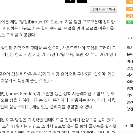
ON
ON
페이지 주소복사
ON
션 게임 ‘딩컴(Dinkum)’이 Steam 겨울 할인 프로모션에 참여한
CO
매년 진행하는 대규모 시즌 할인 행사로, 연말을 맞아 글로벌 이용자들
있는 기회를 제공한다.
기
출시
% 할인된 가격으로 구매할 수 있으며, 사운드트랙이 포함된 꾸러미 구
기간은 한국 시간 기준 2025년 12월 19일 오전 3시부터 2026년 1
올해
예상
26
고유의 감성을 담은 총 43개의 배경 음악으로 구성되어 있으며, 게임
이게
이용자도 폭넓게 즐길 수 있다.
오래
뭔가
 벤던(James Bendon)이 개발한 생존 생활 시뮬레이션 게임으로, 호
게임
으로 섬을 개척해 나가는 것이 특징이다. 이용자는 탐험, 제작, 사육,
창간
신만의 섬을 꾸미고, 개성 있는 플레이를 경험할 수 있다.
창간
로 첫 공개된 이후 딩컴은 지속적인 업데이트를 진행하며 완성도를 높여 왔고,
였다. 또한 11월에는 닌텐도 스위치 글로벌 출시를 통해 플랫폼을 확장했
과 멀티플레이 협력 기능을 갖추고 있다. 이어 12월에는 ‘유니티 어