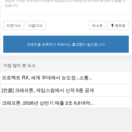
게임샷 기사는 저작자표시-비영리-변경금지 2.0 대한민국 라이선스에 따라 이용할 수
있습니다.
이전기사
다음기사
리스트
맨위로
코멘트를 등록하기 위해서는
로그인
이 필요합니다.
가장 많이 본 뉴스
프로젝트 RX, 세계 무대에서 눈도장...소통...
[컨콜] 크래프톤, 게임스컴에서 신작 5종 공개
크래프톤, 2026년 상반기 매출 2조 6,616억...
게임위, 경찰 공조 강화로 불법게임물 대응...
넥슨, 글로벌 흥행 IP 기반 신작 MMORPG ‘...