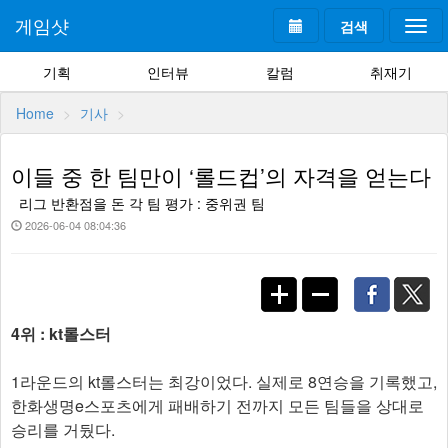
게임샷
검색
Togg
navi
기획
인터뷰
칼럼
취재기
Home
기사
이들 중 한 팀만이 ‘롤드컵’의 자격을 얻는다
리그 반환점을 돈 각 팀 평가 : 중위권 팀
2026-06-04 08:04:36
4위 : kt롤스터
1라운드의 kt롤스터는 최강이었다. 실제로 8연승을 기록했고,
한화생명e스포츠에게 패배하기 전까지 모든 팀들을 상대로
승리를 거뒀다.