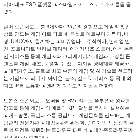
시아 대표 ESD 플랫폼 ▲스마일게이트 스토브가 이름을 올
렸다.
실버 스폰서로는 총 3개사다. 25년의 경험으로 게임의 첫인
상을 만드는 게임 아트 파트너, 콘셉트 아트부터 캐릭터, 배
경, UI/UX까지 함께하는 ▲비쥬얼다트 주식회사, 언리얼 엔
진, 포트나이트 언리얼 에디터, 에픽게임즈 스토어, 에픽 온라
인 서비스를 통해 개발자와 크리에이터가 게임과 다양한 콘
텐츠를 개발, 배포, 운영할 수 있는 디지털 생태계를 제공하는
▲에픽게임즈, 글로벌 최고 수준의 게임 및 AI 기술을 선도하
는 기업으로 리니지, 아이온, 블소, 길드워 시리즈 등 국내∙외
대표 IP를 보유한 ▲엔씨가 다각도의 지원을 더한다.
브론즈 스폰서로는 오퍼월 및 RV+ 리워드 솔루션과 성과형
광고를 통해 게임사의 매출과 KPI 달성을 동시에 실현하는
▲애드팝콘, 국민과 소통·공감으로 게임문화를 선도하는 게
임관리 전문기관 ▲게임물관리위원회, 인디게임의 성장과 글
로벌 도전을 지원하는 클라우드 파트너 ▲메가존클라우드까
지 3개사가 함께한다.