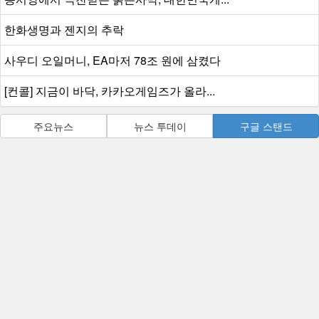
한화생명과 젠지의 추락
사우디 오일머니, EA마저 78조 원에 삼켰다
[컨콜] 지금이 바닥, 카카오게임즈가 올라...
주요뉴스
뉴스 투데이
구글 스탠드