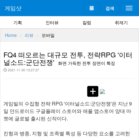
게임샷
검색
Togg
navi
기획
인터뷰
칼럼
취재기
Home
리뷰
모바일
FQ4 떠오르는 대규모 전투, 전략RPG '이터
널소드:군단전쟁'
화면 가득한 전투 장면이 특징
2021-11-30 13:27:27
게임빌의 수집형 전략 RPG '이터널소드:군단전쟁'은 지난 9
일 안드로이드 구글플레이 스토어와 애플 앱스토어 양대 마
켓에 글로벌 출시된 신작이다.
진형과 병종, 지형 및 조족별 특성 등 다양한 요소를 고려한