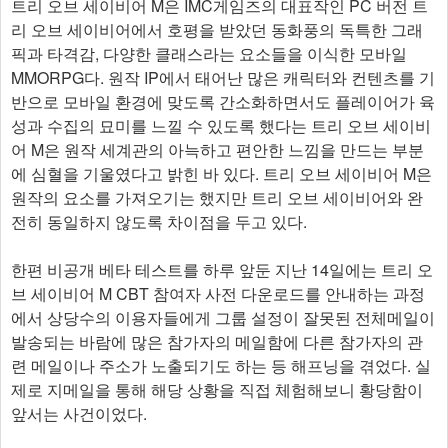
트리 오브 세이비어 M은 IMC게임즈의 대표작인 PC 버전 트
리 오브 세이비어에서 호평을 받았던 동화풍의 독특한 그래
픽과 타격감, 다양한 클래스라는 요소들을 이식한 모바일
MMORPG다. 원작 IP에서 태어난 많은 캐릭터와 컨텐츠를 기
반으로 모바일 환경에 맞도록 간소화하면서도 플레이어가 육
성과 수집의 묘미를 느낄 수 있도록 했다는 트리 오브 세이비
어 M은 원작 세계관의 아늑하고 편안한 느낌을 만드는 부분
에 심혈을 기울였다고 밝힌 바 있다. 트리 오브 세이비어 M은
원작의 요소를 가져오기는 했지만 트리 오브 세이비어와 완
전히 동일하지 않도록 차이점을 두고 있다.
한편 비공개 베타 테스트를 하루 앞둔 지난 14일에는 트리 오
브 세이비어 M CBT 참여자 사전 다운로드를 안내하는 과정
에서 상당수의 이용자들에게 그룹 설정이 잘못된 전체메일이
발송되는 바람에 많은 참가자의 메일함에 다른 참가자의 관
련 메일이나 주소가 노출되기도 하는 등 해프닝을 겪었다. 실
제로 지메일을 통해 해당 상황을 직접 체험해보니 황당함이
앞서는 사건이었다.