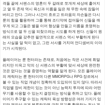
격돌 끝에 서펜스의 영혼이 두 갈래로 쪼개져 세상에 흩어지
고 열 두 존재 역시 육신과 이름을 잃은 채 무한 속에 잠들어
버리고 만다. 그러나 시간이 흐르고 트라움의 자손들은 다시
룬의 힘을 활용하며 그를 통해 조디악에 접어들어 신들을 깨
우게 되고 그들은 별을 이어 형상을 만들고 이름을 호명하는
방식으로 열 두 신을 되찾으려는 시도를 하게 된다. 신들이 원
래의 모습을 갖추면 필연적으로 서펜스 역시 부활하게 된다
는 사실을 알 턱이 없고, 그런 서사를 거치며 언디셈버의 이야
기가 시작된다.
플레이어는 룬 헌터라는 존재로, 처음에는 작은 사건에 휘말
리지만 이윽고 악의 신 서펜스의 부활에 맞서 세상에 완전한
것은 없다는 것을 증명하는 역할을 맡게 된다. 모든 플레이어
의 캐릭터는 룬 헌터이며 다른 MMORPG나 RPG 장르에서
볼 수 있는 직업 개념이 정확하게 도입되어 있지 않다. 따라서
직업별 장비 제한이 있는 것이 아닌 능력치 투자에 따라 어떤
무기를 사용할 수 있는지 결정되는 방식을 취하고 있다. 플레
이어가 추구할 수 있는 캐릭터 육성 방향성은 여러 가지가 있
지만 편의상 크게 분류하자면 근접 무기를 활용하는 전사 계