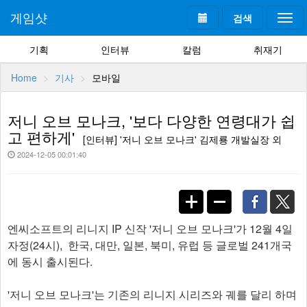
게임샷
검색
Togg
navi
기획
인터뷰
칼럼
취재기
Home
기사
모바일
저니 오브 모나크, '보다 다양한 연령대가 쉽
고 편하게'
[인터뷰] '저니 오브 모나크' 김제룡 개발실장 외
2024-12-05 00:01:40
엔씨소프트의 리니지 IP 신작 '저니 오브 모나크'가 12월 4일
자정(24시), 한국, 대만, 일본, 북미, 유럽 등 글로벌 241개국
에 동시 출시된다.
'저니 오브 모나크'는 기존의 리니지 시리즈와 궤를 달리 하며