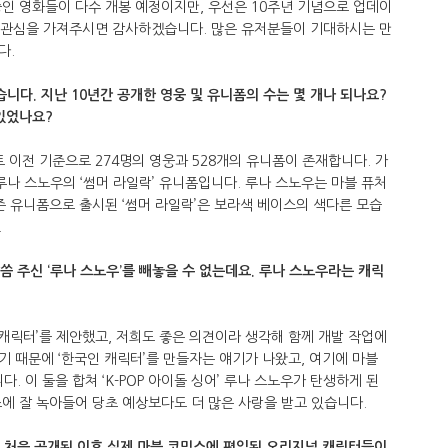
인 영화들이 다수 개봉 예정이지만, 우선은 10주년 기념으로 업데이
큰 관심을 가져주시면 감사하겠습니다. 많은 유저분들이 기대하시는 만
다.
습니다. 지난 10년간 공개한 영웅 및 유니폼의 수는 몇 개나 되나요?
있었나요?
트 이전 기준으로 274명의 영웅과 528개의 유니폼이 존재합니다. 가
 루나 스노우의 ‘썸머 라일락’ 유니폼입니다. 루나 스노우는 마블 퓨처
즌 유니폼으로 출시된 ‘썸머 라일락’은 보라색 베이스의 색다른 모습
.
씀 주신 ‘루나 스노우’를 빼놓을 수 없는데요. 루나 스노우라는 캐릭
 캐릭터’를 제안했고, 저희도 좋은 의견이라 생각해 함께 개발 작업에
 때문에 ‘한국인 캐릭터’를 만들자는 얘기가 나왔고, 여기에 마블
. 이 둘을 합쳐 ‘K-POP 아이돌 싱어’ 루나 스노우가 탄생하게 된
에 잘 녹아들어 당초 예상보다도 더 많은 사랑을 받고 있습니다.
서 처음 공개된 이후 실제 마블 코믹스에 편입된 오리지널 캐릭터들이