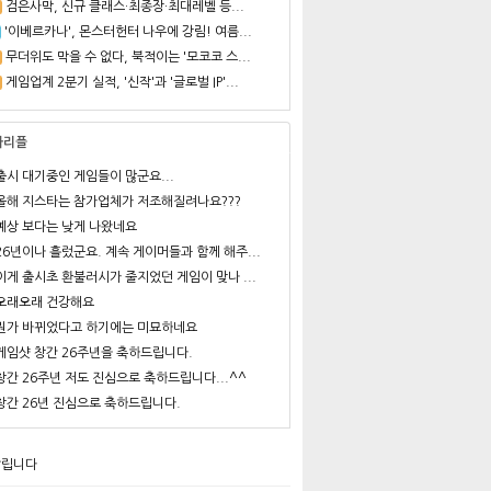
검은사막, 신규 클래스·최종장·최대레벨 등...
'이베르카나', 몬스터헌터 나우에 강림! 여름...
무더위도 막을 수 없다, 북적이는 '모코코 스...
게임업계 2분기 실적, '신작'과 '글로벌 IP'...
사리플
출시 대기중인 게임들이 많군요...
올해 지스타는 참가업체가 저조해질려나요???
예상 보다는 낮게 나왔네요
26년이나 흘렀군요. 계속 게이머들과 함께 해주...
이게 출시초 환불러시가 줄지었던 게임이 맞나 ...
오래오래 건강해요
뭔가 바뀌었다고 하기에는 미묘하네요
게임샷 창간 26주년을 축하드립니다.
창간 26주년 저도 진심으로 축하드립니다...^^
창간 26년 진심으로 축하드립니다.
알립니다