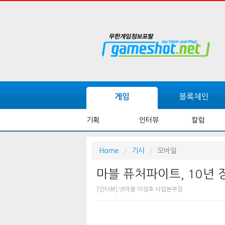
블록체인
게임
기획
인터뷰
칼럼
Home
기사
모바일
마블 퓨처파이트, 10년
[인터뷰] 넷마블 이정호 사업본부장