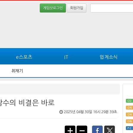
게임샷로그인
회원가입
e스포츠
IT
업계소식
취재기
 장수의 비결은 바로
CO
ON
2025년 04월 30일 16시 29분 39초
ON
ON
PC