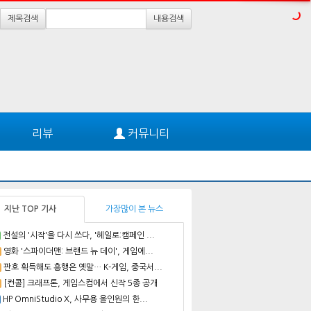
제목검색
내용검색
리뷰
커뮤니티
지난 TOP 기사
가장많이 본 뉴스
전설의 '시작'을 다시 쓰다, '헤일로:캠페인 ...
영화 '스파이더맨: 브랜드 뉴 데이', 게임에...
판호 획득해도 흥행은 옛말… K-게임, 중국서...
[컨콜] 크래프톤, 게임스컴에서 신작 5종 공개
HP OmniStudio X, 사무용 올인원의 한...