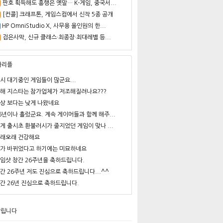
판호 획득해도 흥행은 옛말… K-게임, 중국서...
[컨콜] 크래프톤, 게임스컴에서 신작 5종 공개
HP OmniStudio X, 사무용 올인원의 한...
검은사막, 신규 클래스·최종장·최대레벨 등...
사리플
시 대기중인 게임들이 많군요...
해 지스타는 참가업체가 저조해질려나요???
상 보다는 낮게 나왔네요
6년이나 흘렀군요. 계속 게이머들과 함께 해주...
게 출시초 환불러시가 줄지었던 게임이 맞나 ...
래오래 건강해요
가 바뀌었다고 하기에는 미묘하네요
임샷 창간 26주년을 축하드립니다.
간 26주년 저도 진심으로 축하드립니다...^^
간 26년 진심으로 축하드립니다.
알립니다