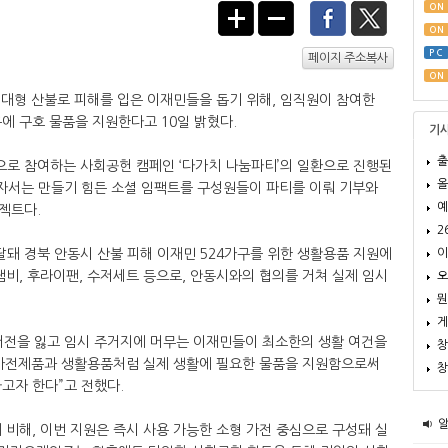
ON
ON
PC
페이지 주소복사
ON
 대형 산불로 피해를 입은 이재민들을 돕기 위해, 임직원이 참여한
구에 구호 물품을 지원한다고 10일 밝혔다.
기
출
로 참여하는 사회공헌 캠페인 ‘다가치 나눔파티’의 일환으로 진행된
올
혼자서는 만들기 힘든 소셜 임팩트를 구성원들이 파티를 이뤄 기부와
예
젝트다.
2
이
돼 경북 안동시 산불 피해 이재민 524가구를 위한 생활용품 지원에
냄비, 후라이팬, 수저세트 등으로, 안동시와의 협의를 거쳐 실제 임시
오
뭔
게
터전을 잃고 임시 주거지에 머무는 이재민들이 최소한의 생활 여건을
창
히 가전제품과 생활용품처럼 실제 생활에 필요한 물품을 지원함으로써
창
고자 한다”고 전했다.
 비해, 이번 지원은 즉시 사용 가능한 소형 가전 중심으로 구성돼 실