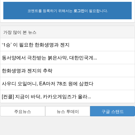
코멘트를 등록하기 위해서는
로그인
이 필요합니다.
가장 많이 본 뉴스
‘1승’ 이 필요한 한화생명과 젠지
동서양에서 극찬받는 붉은사막, 대한민국게...
한화생명과 젠지의 추락
사우디 오일머니, EA마저 78조 원에 삼켰다
[컨콜] 지금이 바닥, 카카오게임즈가 올라...
주요뉴스
뉴스 투데이
구글 스탠드