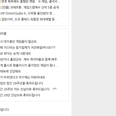
판호 획득해도 흥행은 옛말… K-게임, 중국서...
[컨콜] 크래프톤, 게임스컴에서 신작 5종 공개
HP OmniStudio X, 사무용 올인원의 한...
검은사막, 신규 클래스·최종장·최대레벨 등...
사리플
시 대기중인 게임들이 많군요...
해 지스타는 참가업체가 저조해질려나요???
상 보다는 낮게 나왔네요
6년이나 흘렀군요. 계속 게이머들과 함께 해주...
게 출시초 환불러시가 줄지었던 게임이 맞나 ...
래오래 건강해요
가 바뀌었다고 하기에는 미묘하네요
임샷 창간 26주년을 축하드립니다.
간 26주년 저도 진심으로 축하드립니다...^^
간 26년 진심으로 축하드립니다.
알립니다