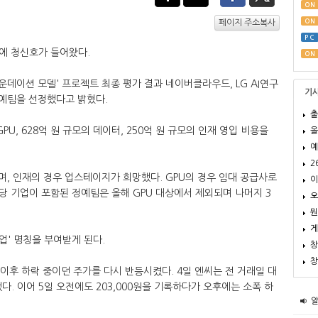
ON
ON
페이지 주소복사
PC
에 청신호가 들어왔다.
ON
운데이션 모델' 프로젝트 최종 평가 결과 네이버클라우드, LG AI연구
기
개 정예팀을 선정했다고 밝혔다.
출
PU, 628억 원 규모의 데이터, 250억 원 규모의 인재 영입 비용을
올
예
2
며, 인재의 경우 업스테이지가 희망했다. GPU의 경우 임대 공급사로
이
 기업이 포함된 정예팀은 올해 GPU 대상에서 제외되며 나머지 3
오
뭔
게
 기업' 명칭을 부여받게 된다.
창
창
일 이후 하락 중이던 주가를 다시 반등시켰다. 4일 엔씨는 전 거래일 대
감했다. 이어 5일 오전에도 203,000원을 기록하다가 오후에는 소폭 하