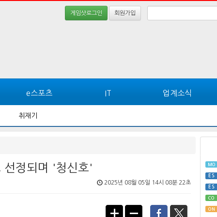
게임샷로그인
회원가입
e스포츠
IT
업계소식
취재기
로 선정되며 '청신호'
MO
ES
2025년 08월 05일 14시 08분 22초
ES
CO
ON