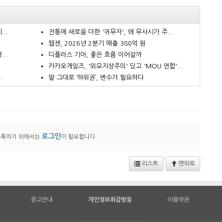
..
전통에 새로움 더한 '귀무자', 왜 무사시가 주...
웹젠, 2026년 2분기 매출 380억 원
..
디플러스 기아, 좋은 흐름 이어갈까
카카오게임즈, '외모지상주의' 딛고 'MOU 연합'...
.
말 그대로 ‘하위권’, 변수가 필요하다
로그인
등록하기 위해서는
이 필요합니다.
리스트
맨위로
광고안내
개인정보취급방침
이용약관