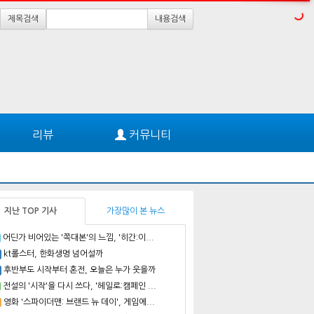
제목검색
내용검색
리뷰
커뮤니티
지난 TOP 기사
가장많이 본 뉴스
어딘가 비어있는 '쪽대본'의 느낌, '히간:이...
kt롤스터, 한화생명 넘어설까
후반부도 시작부터 혼전, 오늘은 누가 웃을까
전설의 '시작'을 다시 쓰다, '헤일로:캠페인 ...
영화 '스파이더맨: 브랜드 뉴 데이', 게임에...