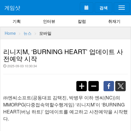
게임샷
검색
Togg
navi
기획
인터뷰
칼럼
취재기
Home
뉴스
모바일
리니지M, ‘BURNING HEART’ 업데이트 사
전예약 시작
2025-09-03 10:30:34
㈜엔씨소프트(공동대표 김택진, 박병무 이하 엔씨(NC))의
MMORPG(다중접속역할수행게임) ‘리니지M’이 ‘BURNING
HEART(버닝 하트)’ 업데이트를 예고하고 사전예약을 시작했
다.