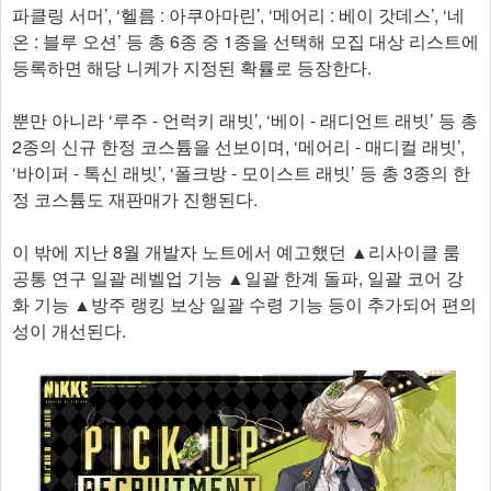
파클링 서머’, ‘헬름 : 아쿠아마린’, ‘메어리 : 베이 갓데스’, ‘네
온 : 블루 오션’ 등 총 6종 중 1종을 선택해 모집 대상 리스트에
등록하면 해당 니케가 지정된 확률로 등장한다.
뿐만 아니라 ‘루주 - 언럭키 래빗’, ‘베이 - 래디언트 래빗’ 등 총
2종의 신규 한정 코스튬을 선보이며, ‘메어리 - 매디컬 래빗’,
‘바이퍼 - 톡신 래빗’, ‘폴크방 - 모이스트 래빗’ 등 총 3종의 한
정 코스튬도 재판매가 진행된다.
이 밖에 지난 8월 개발자 노트에서 예고했던 ▲리사이클 룸
공통 연구 일괄 레벨업 기능 ▲일괄 한계 돌파, 일괄 코어 강
화 기능 ▲방주 랭킹 보상 일괄 수령 기능 등이 추가되어 편의
성이 개선된다.​