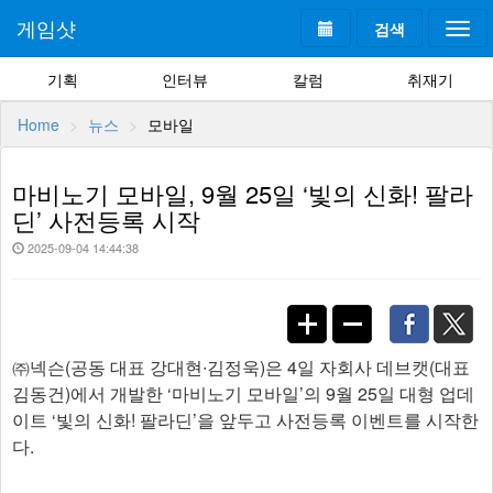
게임샷
검색
Togg
navi
기획
인터뷰
칼럼
취재기
Home
뉴스
모바일
마비노기 모바일, 9월 25일 ‘빛의 신화! 팔라
딘’ 사전등록 시작
2025-09-04 14:44:38
㈜넥슨(공동 대표 강대현∙김정욱)은 4일 자회사 데브캣(대표
김동건)에서 개발한 ‘마비노기 모바일’의 9월 25일 대형 업데
이트 ‘빛의 신화! 팔라딘’을 앞두고 사전등록 이벤트를 시작한
다.