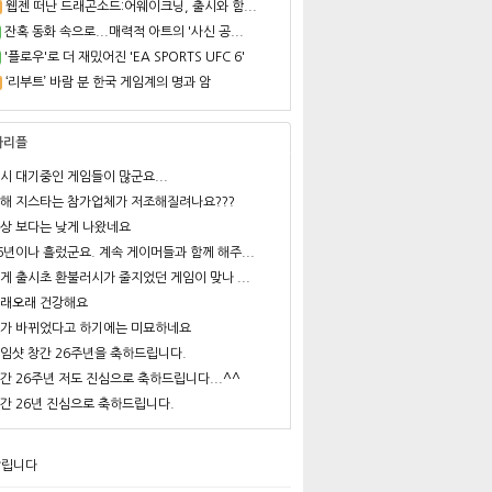
웹젠 떠난 드래곤소드:어웨이크닝, 출시와 함...
잔혹 동화 속으로...매력적 아트의 '사신 공...
'플로우'로 더 재밌어진 'EA SPORTS UFC 6'
‘리부트’ 바람 분 한국 게임계의 명과 암
사리플
시 대기중인 게임들이 많군요...
해 지스타는 참가업체가 저조해질려나요???
상 보다는 낮게 나왔네요
6년이나 흘렀군요. 계속 게이머들과 함께 해주...
게 출시초 환불러시가 줄지었던 게임이 맞나 ...
래오래 건강해요
가 바뀌었다고 하기에는 미묘하네요
임샷 창간 26주년을 축하드립니다.
간 26주년 저도 진심으로 축하드립니다...^^
간 26년 진심으로 축하드립니다.
알립니다