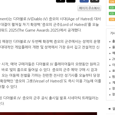
ON
CO
페이지 주소복사
CO
ent)는 디아블로 IV(Diablo IV) 증오의 시대(Age of Hatred) 대서
ON
이 펼쳐질 차기 확장팩 ‘증오의 군주(Lord of Hatred)’를 오늘
워드 2025(The Game Awards 2025)에서 공개했다.
기
출
시될 예정인 디아블로 IV 두번째 확장팩 증오의 군주에서는 성역의 운명
, 대대적인 게임플레이 개편 및 성역에서 가장 유서 깊고 전설적인 신
올
예
2
 시작, 예약 구매자들은 디아블로 IV 플레이어들이 오랫동안 원하고
이
되어 바로 빛의 품으로 들어설 수 있다. 증오의 군주 예약 구매 시 검과
오
해 오는 어둠에 천벌을 가하는 찬란한 전사인 성기사를 오늘부터 당장
뭔
장팩인 ‘증오의 그릇(Vessel of Hatred)’도 즉시 이용 가능해 이를
게
할 수 있다.
창
창
된 디아블로 IV: 증오의 군주 공식 출시일 발표 시네마틱 트레일러는
다.