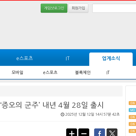
게임샷로그인
회원가입
e스포츠
IT
업계소식
모바일
e스포츠
블록체인
IT
‘증오의 군주’ 내년 4월 28일 출시
ON
MO
2025년 12월 12일 14시 57분 42초
ON
ON
ON