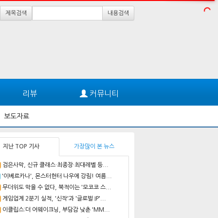
제목검색
내용검색
리뷰
커뮤니티
보도자료
지난 TOP 기사
가장많이 본 뉴스
검은사막, 신규 클래스·최종장·최대레벨 등...
'이베르카나', 몬스터헌터 나우에 강림! 여름...
무더위도 막을 수 없다, 북적이는 '모코코 스...
게임업계 2분기 실적, '신작'과 '글로벌 IP'...
이클립스:더 어웨이크닝, 부담감 낮춘 'MM...