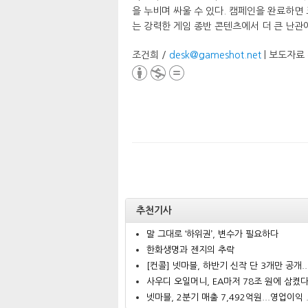
을 누비며 싸울 수 있다. 캠페인을 완료하면 크로
는 강력한 게임 종반 콘텐츠에서 더 큰 난관에
조건희 /
desk@gameshot.net
| 보도자료
추천기사
말 그대로 ‘하위권’, 변수가 필요하다
한화생명과 젠지의 추락
[컨콜] 넷마블, 하반기 신작 단 3개만 공개..
사우디 오일머니, EA마저 78조 원에 삼켰
넷마블, 2분기 매출 7,492억원...영업이익 .