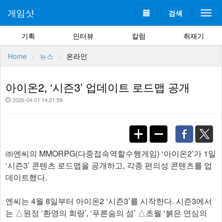
게임샷
검색
Togg
navi
기획
인터뷰
칼럼
취재기
Home
뉴스
온라인
아이온2, ‘시즌3’ 업데이트 로드맵 공개
2026-04-01 14:21:59
㈜엔씨의 MMORPG(다중접속역할수행게임) ‘아이온2’가 1일
‘시즌3’ 콘텐츠 로드맵을 공개하고, 각종 편의성 콘텐츠를 업
데이트했다.
엔씨는 4월 8일부터 아이온2 ‘시즌3’를 시작한다. 시즌3에서
는 △원정 ‘환영의 회랑’, ‘푸른숨의 섬’ △초월 ‘붉은 연심의