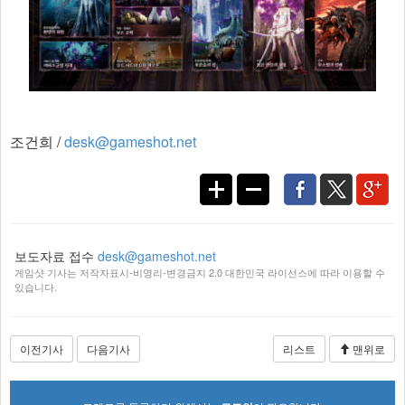
조건희 /
desk@gameshot.net
보도자료 접수
desk@gameshot.net
게임샷 기사는 저작자표시-비영리-변경금지 2.0 대한민국 라이선스에 따라 이용할 수
있습니다.
이전기사
다음기사
리스트
맨위로