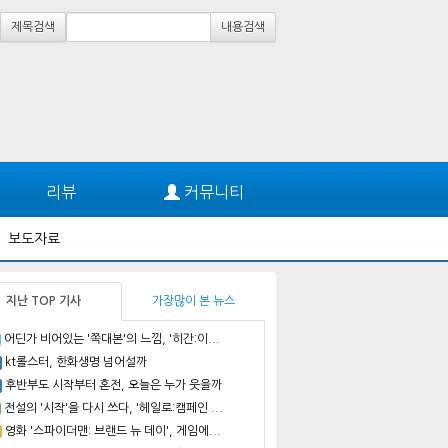
제목검색
내용검색
리뷰
커뮤니티
보도자료
지난 TOP 기사
가장많이 본 뉴스
어딘가 비어있는 '쪽대본'의 느낌, '히간:이...
kt롤스터, 한화생명 넘어설까
후반부도 시작부터 혼전, 오늘은 누가 웃을까
전설의 '시작'을 다시 쓰다, '헤일로:캠페인 ...
영화 '스파이더맨: 브랜드 뉴 데이', 게임에...