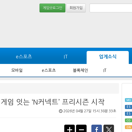
게임샷로그인
회원가입
e스포츠
IT
업계소식
모바일
e스포츠
블록체인
IT
게임 잇는 ‘N커넥트’ 프리시즌 시작
MO
ES
2026년 04월 27일 15시 38분 33초
ES
CO
ON