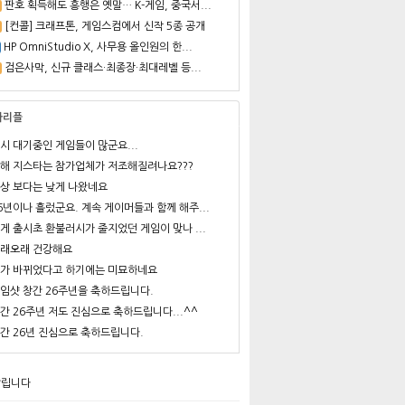
판호 획득해도 흥행은 옛말… K-게임, 중국서...
[컨콜] 크래프톤, 게임스컴에서 신작 5종 공개
HP OmniStudio X, 사무용 올인원의 한...
검은사막, 신규 클래스·최종장·최대레벨 등...
사리플
시 대기중인 게임들이 많군요...
해 지스타는 참가업체가 저조해질려나요???
상 보다는 낮게 나왔네요
6년이나 흘렀군요. 계속 게이머들과 함께 해주...
게 출시초 환불러시가 줄지었던 게임이 맞나 ...
래오래 건강해요
가 바뀌었다고 하기에는 미묘하네요
임샷 창간 26주년을 축하드립니다.
간 26주년 저도 진심으로 축하드립니다...^^
간 26년 진심으로 축하드립니다.
알립니다