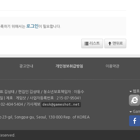
로그인
등록하기 위해서는
이 필요합니다.
리스트
맨위로
광고안내
개인정보취급방침
이용약관
웹호환
| 대표:김성태 / 편집인:김성태 / 청소년보호책임자 : 이동수
일 | 제호 : 게임샷 / 사업자등록번호 : 215-87-95041
02-404-5404 / 기사제보
desk@gameshot.net
Game
 23-gil, Songpa-gu, Seoul, 138-800 Rep. of KOREA
Reserved.