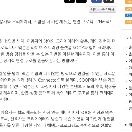
ON
ON
페이지 주소복사
PC
이용자와 크리에이터, 게임을 더 가깝게 잇는 연결 프로젝트 ‘N커넥트
ON
기
성 협업을 넘어, 이용자의 참여와 크리에이터의 활동, 게임 경험이 더
출
로젝트다. 넥슨은 라이브 스트리밍 플랫폼 SOOP과 함께 크리에이
한 방송 경험을 만들 수 있는 기반을 마련할 계획이다. 이를 통해 이
올
 장기적 연결 구조를 만들어간다는 방침이다.
예
2
협업을 넘어, 넥슨 게임과 더 다양한 방식으로 연결될 수 있는 새로운
이
이터는 ‘N커넥터(N-Connector)’로 불리며, SOOP에서 넥슨 게임
오
할 수 있다. 넥슨은 이 과정에서 다양한 콘텐츠 시도와 후속 확장을
뭔
 계획이며, 활동∙성장∙임팩트 세 축의 리워드 구조를 통해 크리에이
게
계했다.
창
창
이용자는 별도 제공되는 계정 연동 페이지에서 SOOP 계정과 넥슨
으로써, 선호하는 크리에이터의 방송과 넥슨 게임을 더 가깝게 경험할
이용자를 위한 다양한 게임 내 혜택과 프로그램도 순차적으로 선보일