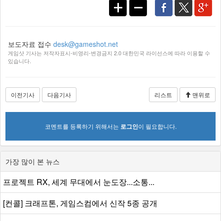
보도자료 접수
desk@gameshot.net
게임샷 기사는 저작자표시-비영리-변경금지 2.0 대한민국 라이선스에 따라 이용할 수
있습니다.
이전기사
다음기사
리스트
맨위로
코멘트를 등록하기 위해서는
로그인
이 필요합니다.
가장 많이 본 뉴스
프로젝트 RX, 세계 무대에서 눈도장...소통...
[컨콜] 크래프톤, 게임스컴에서 신작 5종 공개