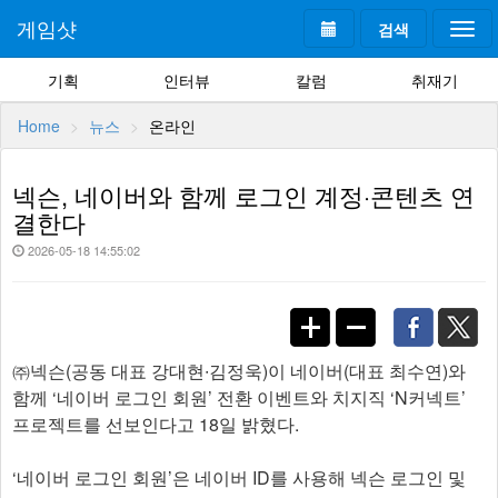
게임샷
검색
Togg
navi
기획
인터뷰
칼럼
취재기
Home
뉴스
온라인
넥슨, 네이버와 함께 로그인 계정·콘텐츠 연
결한다
2026-05-18 14:55:02
㈜넥슨(공동 대표 강대현∙김정욱)이 네이버(대표 최수연)와
함께 ‘네이버 로그인 회원’ 전환 이벤트와 치지직 ‘N커넥트’
프로젝트를 선보인다고 18일 밝혔다.
‘네이버 로그인 회원’은 네이버 ID를 사용해 넥슨 로그인 및