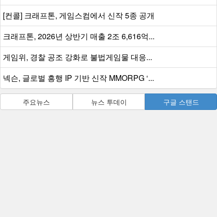
이전기사
다음기사
리스트
맨위로
코멘트를 등록하기 위해서는
로그인
이 필요합니다.
가장 많이 본 뉴스
프로젝트 RX, 세계 무대에서 눈도장...소통...
[컨콜] 크래프톤, 게임스컴에서 신작 5종 공개
크래프톤, 2026년 상반기 매출 2조 6,616억...
게임위, 경찰 공조 강화로 불법게임물 대응...
넥슨, 글로벌 흥행 IP 기반 신작 MMORPG ‘...
주요뉴스
뉴스 투데이
구글 스탠드