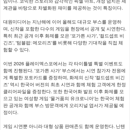
임이다. 코믹한 스토리와 감각적인 픽셀 아트, 개성 넘치는 세
계관을 바탕으로 차별화된 재미를 제공하는 것이 특징이다.
대원미디어는 지난해에 이어 올해도 대규모 부스를 운영하
며, 신작을 포함한 다수의 게임을 현장에서 공개 및 시연한다.
특히 최근 공개 이후 화제를 모은 '포가튼 사가', '컬드셉트 비
긴즈', '텀블팝: 메모리즈'를 비롯해 다양한 기대작을 직접 체
험할 수 있다.
이번 2026 플레이엑스포에서는 각 타이틀별 특별 이벤트도
함께 진행된다. '포가튼 사가' 부스에서는 시연 참가자 전원에
게 특별한 포토카드를 증정하며, 화제의 신작 '컬드셉트 비긴
즈' 역시 한국어 버전의 최초 시연과 함께 체험 고객에게 한정
클리어파일을 증정한다. 또한 한국어화 발표 이후 화제를 모
으고 있는 여성향 게임 '물거품의 유크로니아'는 한국어 체험
판 공개와 함께 부스 방문객에게 오리지널 엽서가 제공될 예
정이다.
게임 시연뿐 아니라 대형 상품 판매존도 함께 운영한다. 닌텐