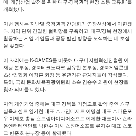
데 ‘게임산업 발전을 위한 대구·경북권역 현장 소통 교류회’를
개최했다.
이번 행사는 지난달 충청권역 간담회의 연장선상에서 마련됐
다. 지역 단위 긴밀한 협력망을 구축하고, 대구/경북 현장에서
활동하는 게임 기업들과 공동 발전 방향을 모색하는 데 초점
을 맞췄다.
이 자리에는 K-GAMES를 비롯해 대구디지털혁신진흥원 이
재광 본부장, 경북테크노파크 김유현 본부장, 경북게임콘텐
츠산업협회 이정훈 회장 등 유관기관 관계자들이 참석했다.
특히, 국회 문화체육관광위원회 소속 김승수 의원이 현장을
찾아 의미를 더했다.
지역 게임기업 중에는 대구·경북을 거점으로 활약 중인 △구
십육퍼센트 임기현 대표 △나인디지트 이명섭 대표 △다운포
우 이제호 총괄 △드림아이디어소프트 이제환 대표이사 △라
온엔터테인먼트 박한수 이사 △원더소프트 류지수 대표 △코
그 변준호 본부장 등이 함께했다.