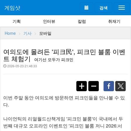
게임샷
검색
Togg
navi
기획
인터뷰
칼럼
취재기
Home
기사
모바일
여의도에 몰려든 '피크民', 피크민 블룸 이벤
트 체험기
여기선 모두가 피크민
2026-05-23 21:48:33
이번 주말 동안 여의도에 방문하면 피크민들을 만나볼 수 있
다.
나이언틱의 리얼월드산책게임 '피크민 블룸'이 국내에서 두
번째 대규모 오프라인 이벤트인 '피크민 블룸 저니 2026:서