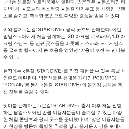
남 1층 센트럴 아트리움에서 열린다. 방문객은 ▲몬스터링 터
치! 캐치! ▲오늘의 몬스터링 ▲몬길 인기투표 등 체험형 콘텐
츠를 즐기고, 획득한 코인으로 다양한 경품을 받을 수 있다.
이와 함께 <몬길: STAR DIVE> 공식 굿즈도 판매한다. 이번
팝업스토어에서 처음 공개하는 ‘SD 아크릴 디오라마’, ‘LD 아
크릴 스탠드’ 등 신규 굿즈들을 비롯해 지스타와 도쿄게임쇼
등 글로벌 행사에서 큰 호응을 얻었던 ‘야옹이 쿠션’도 만나볼
수 있다.
현장에는 <몬길: STAR DIVE>를 직접 체험할 수 있는 특별 시
연존도 마련된다. 방문객들은 휴대용 게이밍 PC(UMPC)
‘ROG Ally’를 통해 <몬길: STAR DIVE>의 몰입감 넘치는 액
션 전투를 즐길 수 있다.
넷마블 관계자는 “<몬길: STAR DIVE> 출시 이후 처음 진행
하는 팝업스토어인 만큼 이용자분들이 즐기실 수 있는 다양
한 체험 콘텐츠와 공식 굿즈를 준비했다”며 “많은 이용자분들
이 현장을 방문해 특별한 추억을 쌓고 즐거운 시간을 보내시