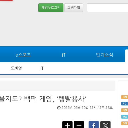
게임샷로그인
회원가입
e스포츠
IT
업계소식
모바일
IT
지도? 백팩 게임, '템빨용사'
ON
PC
2026년 06월 10일 13시 45분 38초
ON
MO
ON