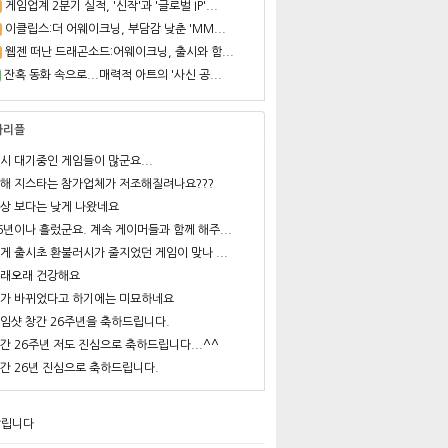
게임업계 2분기 실적, '신작'과 '글로벌 IP'...
이클립스:더 어웨이크닝, 부담감 낮춘 'MM...
웹젠 떠난 드래곤소드:어웨이크닝, 출시와 함...
잔혹 동화 속으로...매력적 아트의 '사신 공...
사리플
시 대기중인 게임들이 많군요...
해 지스타는 참가업체가 저조해질려나요???
상 보다는 낮게 나왔네요
6년이나 흘렀군요. 계속 게이머들과 함께 해주...
게 출시초 환불러시가 줄지었던 게임이 맞나 ...
래오래 건강해요
가 바뀌었다고 하기에는 미묘하네요
임샷 창간 26주년을 축하드립니다.
간 26주년 저도 진심으로 축하드립니다...^^
간 26년 진심으로 축하드립니다.
알립니다