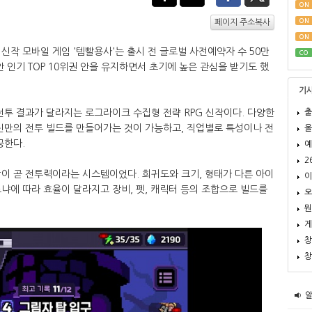
ON
ON
페이지 주소복사
ON
작 모바일 게임 '템빨용사'는 출시 전 글로벌 사전예약자 수 50만
CO
 인기 TOP 10위권 안을 유지하면서 초기에 높은 관심을 받기도 했
기
출
전투 결과가 달라지는 로그라이크 수집형 전략 RPG 신작이다. 다양한
신만의 전투 빌드를 만들어가는 것이 가능하고, 직업별로 특성이나 전
올
공한다.
예
2
이 곧 전투력이라는 시스템이었다. 희귀도와 크기, 형태가 다른 아이
이
냐에 따라 효율이 달라지고 장비, 펫, 캐릭터 등의 조합으로 빌드를
오
뭔
게
창
창