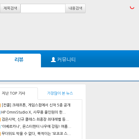
제목검색
내용검색
커뮤니티
리뷰
지난 TOP 기사
가장많이 본 뉴스
[컨콜] 크래프톤, 게임스컴에서 신작 5종 공개
HP OmniStudio X, 사무용 올인원의 한...
검은사막, 신규 클래스·최종장·최대레벨 등...
'이베르카나', 몬스터헌터 나우에 강림! 여름...
무더위도 막을 수 없다, 북적이는 '모코코 스...