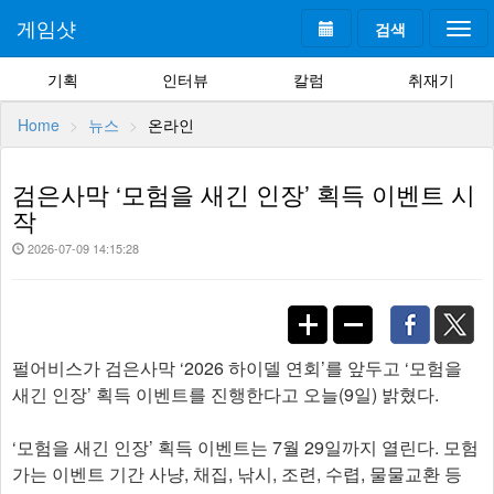
게임샷
검색
Togg
navi
기획
인터뷰
칼럼
취재기
Home
뉴스
온라인
검은사막 ‘모험을 새긴 인장’ 획득 이벤트 시
작
2026-07-09 14:15:28
펄어비스가 검은사막 ‘2026 하이델 연회’를 앞두고 ‘모험을
새긴 인장’ 획득 이벤트를 진행한다고 오늘(9일) 밝혔다.
‘모험을 새긴 인장’ 획득 이벤트는 7월 29일까지 열린다. 모험
가는 이벤트 기간 사냥, 채집, 낚시, 조련, 수렵, 물물교환 등