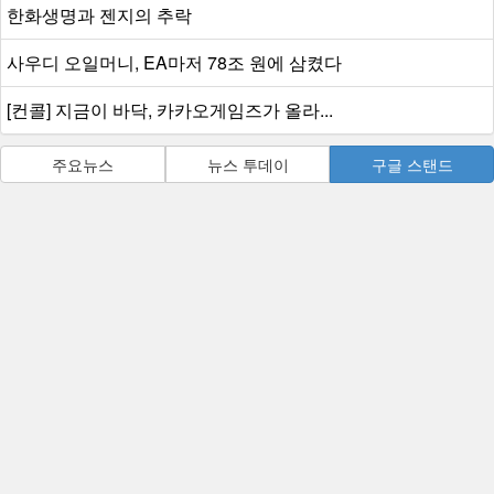
한화생명과 젠지의 추락
사우디 오일머니, EA마저 78조 원에 삼켰다
[컨콜] 지금이 바닥, 카카오게임즈가 올라...
주요뉴스
뉴스 투데이
구글 스탠드