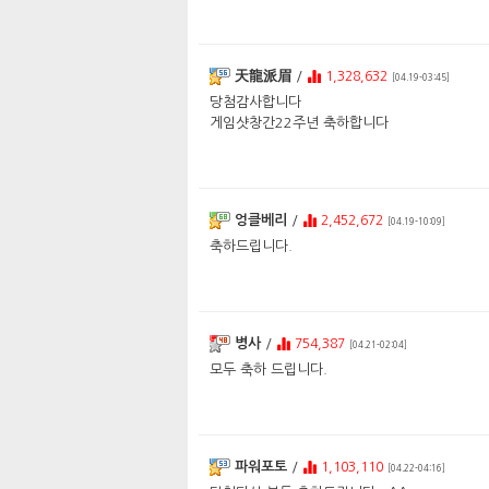
天龍派眉
/
1,328,632
[04.19-03:45]
당첨감사합니다
게임샷창간22주년 축하합니다
엉클베리
/
2,452,672
[04.19-10:09]
축하드립니다.
병사
/
754,387
[04.21-02:04]
모두 축하 드립니다.
파워포토
/
1,103,110
[04.22-04:16]