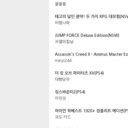
블블블
태고의 달인 쿵딱! 두 가지 RPG 대모험(NS
비행나락
JUMP FORCE Deluxe Edition(NSW)
귀멸의칼날
Assassin's Creed II - Animus Master Ez
minzi244
더 킹 오브 파이터즈 XV(PS4)
대빵당무
킹스바운티2(PS4)
이런것
아이언 하베스트 1920+ 컴플리트 에디션(PS
괴도 키드