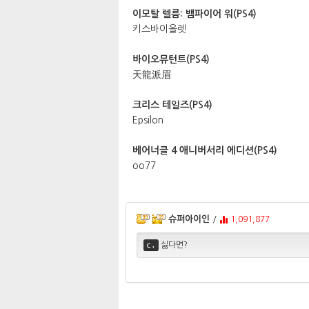
이모탈 렐름: 뱀파이어 워(PS4)
키스바이올렛
바이오뮤턴트(PS4)
天龍派眉
크리스 테일즈(PS4)
Epsilon
베어너클 4 애니버서리 에디션(PS4)
oo77​
슈퍼아이인
/
1,091,877
c.
싫다면?