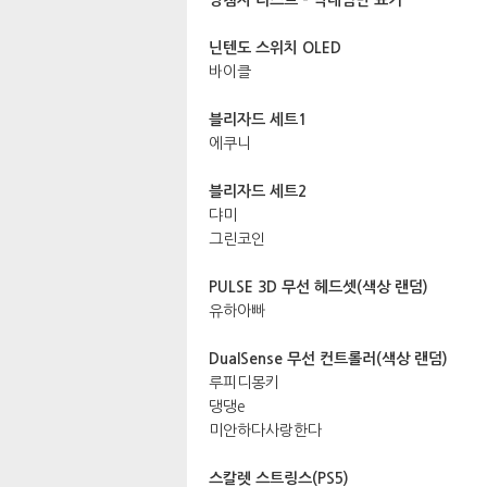
닌텐도 스위치 OLED
바이클
블리자드 세트1
에쿠니
블리자드 세트2
댜미
그린코인
PULSE 3D 무선 헤드셋(색상 랜덤)
유하아빠
DualSense 무선 컨트롤러(색상 랜덤)
루피디몽키
댕댕e
미안하다사랑한다
스칼렛 스트링스(PS5)