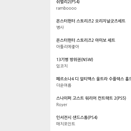
쉬벌리2(PS4)
ramboooo
몬스터헌터 스토리즈2 오리지널굿즈세트
병사
몬스터헌터 스토리즈2 아미보 세트
아틀리에좋아
13기병 방위권(NSW)
임코치
페르소나4 디 얼티맥스 울트라 수플렉스 홀드(
더운여름
스나이퍼 고스트 워리어 컨트랙트 2(PS5)
Royer
인서전시 샌드스톰(PS4)
매치포인트