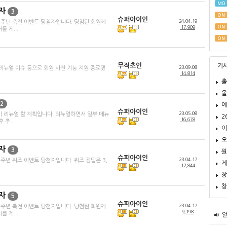
MO
자
3
ON
슈퍼아이인
24.04.19
4주년 축전 이벤트 당첨자입니다. 당첨된 회원께
ON
17,909
 게...
ON
무적초인
기
23.09.08
리뉴얼 이슈 등으로 회원 사진 기능 지원 종료됐
14,814
출
올
2
예
슈퍼아이인
23.05.08
 리뉴얼 할 계획입니다. 리뉴얼하면서 일부 메뉴
2
16,678
추...
이
오
자
3
뭔
슈퍼아이인
23.04.17
주년 퀴즈 이벤트 당첨자입니다. 퀴즈 정답은 3,
게
12,844
창
창
자
5
슈퍼아이인
23.04.17
3주년 축전 이벤트 당첨자입니다. 당첨된 회원께
9,198
 게...