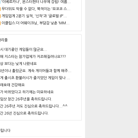
'이베르카나', 몬스터헌터 나우에 강림! 여름...
무더위도 막을 수 없다, 북적이는 '모코코 스...
게임업계 2분기 실적, '신작'과 '글로벌 IP'...
이클립스:더 어웨이크닝, 부담감 낮춘 'MM...
사리플
시 대기중인 게임들이 많군요...
해 지스타는 참가업체가 저조해질려나요???
상 보다는 낮게 나왔네요
6년이나 흘렀군요. 계속 게이머들과 함께 해주...
게 출시초 환불러시가 줄지었던 게임이 맞나 ...
래오래 건강해요
가 바뀌었다고 하기에는 미묘하네요
임샷 창간 26주년을 축하드립니다.
간 26주년 저도 진심으로 축하드립니다...^^
간 26년 진심으로 축하드립니다.
알립니다