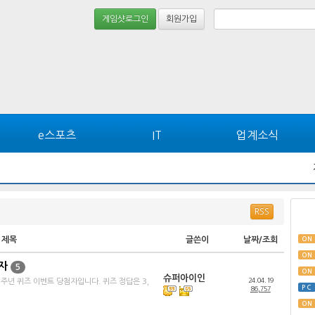
게임샷로그인
회원가입
e스포츠
IT
업계소식
RSS
ON
제목
글쓴이
날짜/조회
ON
자
5
ON
슈퍼아이인
24.04.19
주년 퀴즈 이벤트 당첨자입니다. 퀴즈 정답은 3,
PC
86,757
ON