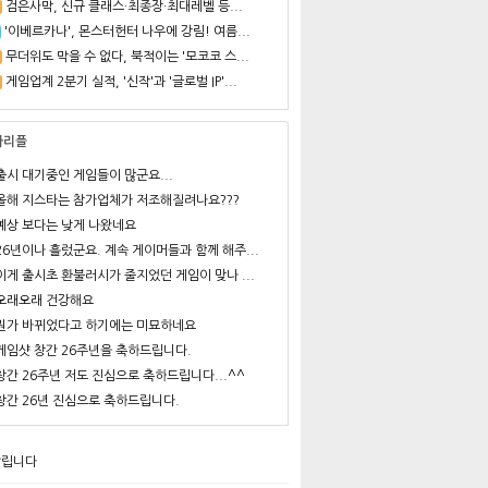
검은사막, 신규 클래스·최종장·최대레벨 등...
'이베르카나', 몬스터헌터 나우에 강림! 여름...
무더위도 막을 수 없다, 북적이는 '모코코 스...
게임업계 2분기 실적, '신작'과 '글로벌 IP'...
사리플
출시 대기중인 게임들이 많군요...
올해 지스타는 참가업체가 저조해질려나요???
예상 보다는 낮게 나왔네요
26년이나 흘렀군요. 계속 게이머들과 함께 해주...
이게 출시초 환불러시가 줄지었던 게임이 맞나 ...
오래오래 건강해요
뭔가 바뀌었다고 하기에는 미묘하네요
게임샷 창간 26주년을 축하드립니다.
창간 26주년 저도 진심으로 축하드립니다...^^
창간 26년 진심으로 축하드립니다.
알립니다