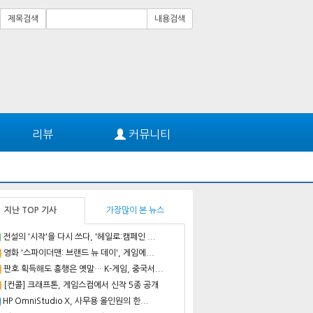
제목검색
내용검색
리뷰
커뮤니티
지난 TOP 기사
가장많이 본 뉴스
전설의 '시작'을 다시 쓰다, '헤일로:캠페인 ...
영화 '스파이더맨: 브랜드 뉴 데이', 게임에...
판호 획득해도 흥행은 옛말… K-게임, 중국서...
[컨콜] 크래프톤, 게임스컴에서 신작 5종 공개
HP OmniStudio X, 사무용 올인원의 한...