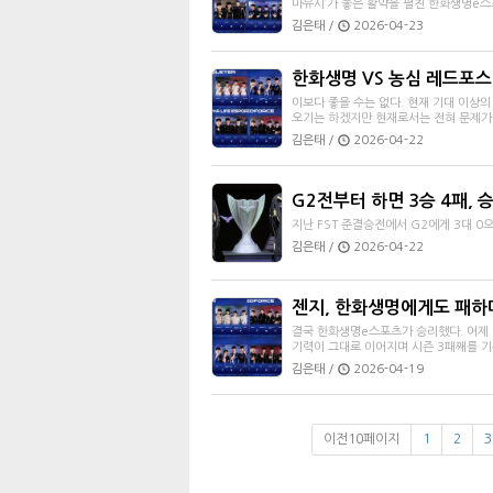
마유시’가 좋은 활약을 펼친 한화생명e스포
김은태 /
2026-04-23
한화생명 VS 농심 레드포스
이보다 좋을 수는 없다. 현재 기대 이상의
오기는 하겠지만 현재로서는 전혀 문제가
김은태 /
2026-04-22
G2전부터 하면 3승 4패, 
지난 FST 준결승전에서 G2에게 3대 0
김은태 /
2026-04-22
젠지, 한화생명에게도 패하며
결국 한화생명e스포츠가 승리했다. 어제 
기력이 그대로 이어지며 시즌 3패째를 기
김은태 /
2026-04-19
이전10페이지
1
2
3