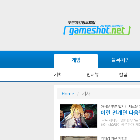
블록체인
게임
기획
인터뷰
칼럼
Home
기사
아쉬운 부분 있지만 새로운
이런 전개면 다음편
'교토 재너두 -앵화환무-'는
하는 시스템이 공존한다. 제
기대감 키운 체험회