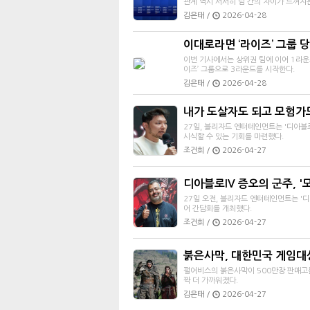
관계 역시 서서히 팀 간의 차이가 느껴지
김은태 /
2026-04-28
이대로라면 ‘라이즈’ 그룹 
이번 기사에서는 상위권 팀에 이어 1라운
이즈’ 그룹으로 3라운드를 시작한다.
김은태 /
2026-04-28
내가 도살자도 되고 모험가도
27일, 블리자드 엔터테인먼트는 '디아블로
시식할 수 있는 기회를 마련했다.
조건희 /
2026-04-27
디아블로IV 증오의 군주, 
27일 오전, 블리자드 엔터테인먼트는 '
어 간담회를 개최했다.
조건희 /
2026-04-27
붉은사막, 대한민국 게임대
펄어비스의 붉은사막이 500만장 판매고
짝 더 가까워졌다.
김은태 /
2026-04-27