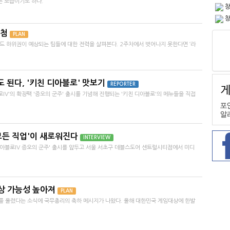
는 모습이기도 하다.
창
창
당첨
PLAN
드 하위권이 예상되는 팀들에 대한 전력을 살펴본다. 2주차에서 벗어나지 못한다면 ‘라
 된다, '키친 디아블로' 맛보기
REPORTER
IV'의 확장팩 '증오의 군주' 출시를 기념해 진행되는 '키친 디아블로'의 메뉴들을 직접
'모든 직업'이 새로워진다
INTERVIEW
디아블로IV 증오의 군주' 출시를 앞두고 서울 서초구 데블스도어 센트럴시티점에서 미디
상 가능성 높아져
PLAN
를 올렸다는 소식에 국무총리의 축하 메시지가 나왔다. 올해 대한민국 게임대상에 한발