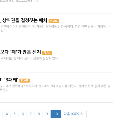
츠가 농심 레드포스에게 2대 1...
, 상위권을 결정짓는 매치
PLAN
 선전이 이어지고 있으며, 팀 자체의 경기력도 상향 중이다. 분명 한번 정도는 저점이 나
 없다.
승보다 '패'가 많은 젠지
PLAN
으로 패배를 한 이래 젠지의 상황이 심상치 않다.
 '3패째'
PLAN
경기에서 한화생명e스포츠가 젠지에게 2대 0 승리를 거뒀다. 젠지는 현재 좋지 않은 경
록했다.
4
5
6
7
8
9
10
다음10페이지