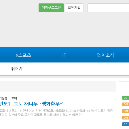
게임샷로그인
회원가입
e스포츠
IT
업계소식
취재기
CO
 가능성도 보여
도? '교토 재너두 -앵화환무-'
ON
 도쿄 재너두의 10주년 기념 완전 신작으로, 메트로배니아 스타일과 3D 액션 파트가 공존
ON
목처럼 일본의 주요 도시인 교토를 무대로 삼아 진행되는 어반 판...
ON
PC