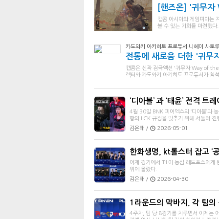
[핸즈온] '귀무자 W
캡콤 아시아와 게임피아는 지난 
볼 수 있는 기회를 마련했다.
카도와키 아키히토 프로듀서·니헤이 사토루
전통에 새로움 더한 '귀무자
캡콤은 신작 검극액션 '귀무자 Way of t
렉터와 카도와키 아키히토 프로듀서가 참석
‘디아블’ 과 ‘태윤’ 전격 트
4월 30일 BNK 피어엑스의 ‘디아블’과 
항의 LCK 규정을 맞추기 위해 서둘러 진
김은태 /
2026-05-01
한화생명, kt롤스터 잡고 ‘공
어제 경기에서 T1이 농심 레드포스에게 
위에 올랐다.
김은태 /
2026-04-30
1라운드의 막바지, 각 팀의
4주차, 팀 당 8경기를 치루면서 이제는 