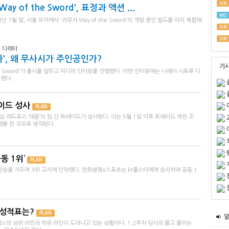
ON
ay of the Sword', 표정과 액션 ...
MO
7월 말, 서울 모처에서 '귀무자 Way of the Sword'의 개발 중인 빌드를 미리 체험해
ON
ON
 디렉터
', 왜 무사시가 주인공인가?
기
he Sword'가 출시를 앞두고 미디어 인터뷰를 진행했다. 이번 인터뷰에는 니헤이 사토루 디
했다.
레이드 성사
PLAN
농심 레드포스 ‘태윤’의 팀 간 트레이드가 성사됐다. 이는 5월 1일 이후 트레이드 제한 조
행을 한 것으로 생각된다.
동 1위’
PLAN
완승을 거두며 3위 고지에 안착했다. 한화생명e스포츠는 kt롤스터에게 승리하며 공동 1
 성적표는?
PLAN
어느덧 상위 라인과 하위 라인이 드러나고 있는 상황이다. 1,2주차 당시의 물고 물리는