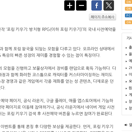
ON
ON
PC
페이지 주소복사
ON
작 ‘포링 키우기: 방치형 RPG(이하 포링 키우기)’의 국내 사전예약을
기
출
과 함께 포링 왕국을 되찾는 모험을 다루고 있다. 오프라인 상태에서
올
G 특유의 빠른 성장의 재미를 경험할 수 있는 점이 특징이다.
예
2
 모험을 진행하고 보물상자에서 장비를 랜덤으로 획득 가능하다. 다
이
 과정과 함께 화려한 코스튬으로 캐릭터를 커스터마이징하는 재미도
, 농장 경영과 같은 게임에서 각종 재화를 얻는 성 콘텐츠, 다채로운 던
오
있다.
뭔
게
예약 페이지, 공식 라운지, 구글 플레이, 애플 앱스토어에서 가능하
창
예약 페이지로 이동해 참여하거나, 공식 라운지에서 네이버 게임 사전
창
서는 포링 키우기 검색 후 사전예약 버튼을 누르면 참여가 완료된다.
이벤트를 통해 론칭 후 다양한 보상을 제공한다. 먼저, 포링 키우기