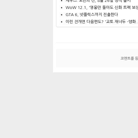
제우스: 오만의 신, 8월 26일 정식 출시
WoW 12.1, '영웅만 돌아도 신화 트랙 보상.
GTA 6, 넷플릭스까지 진출한다
이런 전개면 다음편도? '교토 재너두 -앵화..
코멘트를 
회사소개
제휴안내
(주)엔터샷 | 인터넷 신문등록번호 : 서울 아 01193 
등록일자 : 2010년 4월 2일 | 발행일자 : 2000년 3월 2
서울특별시 송파구 중대로23길 1-32 성원빌딩 3층. T. 