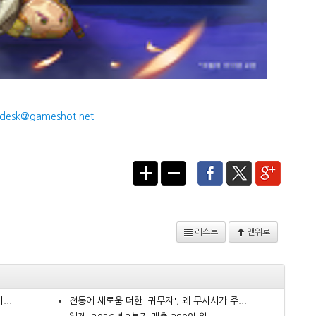
desk@gameshot.net
리스트
맨위로
..
전통에 새로움 더한 '귀무자', 왜 무사시가 주...