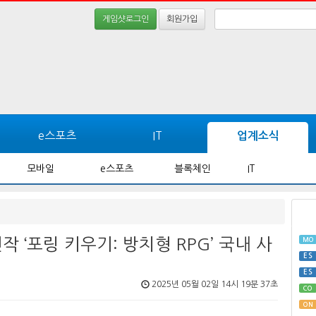
게임샷로그인
회원가입
e스포츠
IT
업계소식
모바일
e스포츠
블록체인
IT
작 ‘포링 키우기: 방치형 RPG’ 국내 사
MO
ES
ES
2025년 05월 02일 14시 19분 37초
CO
ON