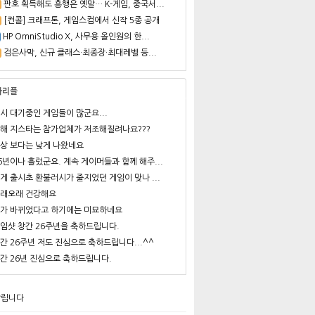
판호 획득해도 흥행은 옛말… K-게임, 중국서...
[컨콜] 크래프톤, 게임스컴에서 신작 5종 공개
HP OmniStudio X, 사무용 올인원의 한...
검은사막, 신규 클래스·최종장·최대레벨 등...
사리플
시 대기중인 게임들이 많군요...
해 지스타는 참가업체가 저조해질려나요???
상 보다는 낮게 나왔네요
6년이나 흘렀군요. 계속 게이머들과 함께 해주...
게 출시초 환불러시가 줄지었던 게임이 맞나 ...
래오래 건강해요
가 바뀌었다고 하기에는 미묘하네요
임샷 창간 26주년을 축하드립니다.
간 26주년 저도 진심으로 축하드립니다...^^
간 26년 진심으로 축하드립니다.
알립니다