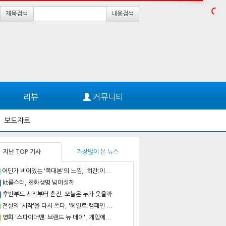
제목검색
내용검색
리뷰
커뮤니티
보도자료
지난 TOP 기사
가장많이 본 뉴스
어딘가 비어있는 '쪽대본'의 느낌, '히간:이...
kt롤스터, 한화생명 넘어설까
후반부도 시작부터 혼전, 오늘은 누가 웃을까
전설의 '시작'을 다시 쓰다, '헤일로:캠페인 ...
영화 '스파이더맨: 브랜드 뉴 데이', 게임에...