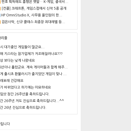
판호 획득해도 흥행은 옛말… K-게임, 중국서...
[컨콜] 크래프톤, 게임스컴에서 신작 5종 공개
HP OmniStudio X, 사무용 올인원의 한...
검은사막, 신규 클래스·최종장·최대레벨 등...
사리플
시 대기중인 게임들이 많군요...
해 지스타는 참가업체가 저조해질려나요???
상 보다는 낮게 나왔네요
6년이나 흘렀군요. 계속 게이머들과 함께 해주...
게 출시초 환불러시가 줄지었던 게임이 맞나 ...
래오래 건강해요
가 바뀌었다고 하기에는 미묘하네요
임샷 창간 26주년을 축하드립니다.
간 26주년 저도 진심으로 축하드립니다...^^
간 26년 진심으로 축하드립니다.
알립니다