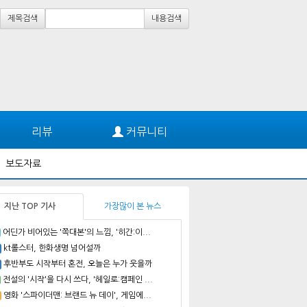
제목검색
내용검색
리뷰
커뮤니티
보도자료
지난 TOP 기사
가장많이 본 뉴스
어딘가 비어있는 '쪽대본'의 느낌, '히간:이...
kt롤스터, 한화생명 넘어설까
후반부도 시작부터 혼전, 오늘은 누가 웃을까
전설의 '시작'을 다시 쓰다, '헤일로:캠페인 ...
영화 '스파이더맨: 브랜드 뉴 데이', 게임에...