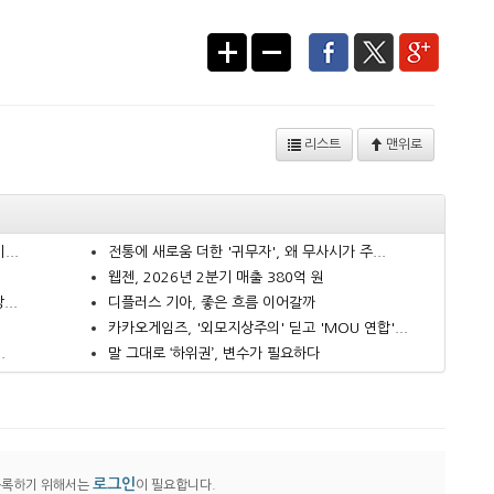
리스트
맨위로
..
전통에 새로움 더한 '귀무자', 왜 무사시가 주...
웹젠, 2026년 2분기 매출 380억 원
..
디플러스 기아, 좋은 흐름 이어갈까
카카오게임즈, '외모지상주의' 딛고 'MOU 연합'...
.
말 그대로 ‘하위권’, 변수가 필요하다
로그인
등록하기 위해서는
이 필요합니다.