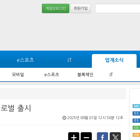
게임샷로그인
회원가입
e스포츠
IT
업계소식
모바일
e스포츠
블록체인
IT
글로벌 출시
MO
ES
2025년 08월 01일 12시 58분 12초
ES
CO
ON