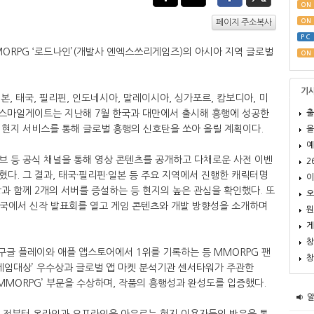
ON
ON
페이지 주소복사
PC
 MMORPG ‘로드나인’(개발사 엔엑스쓰리게임즈)의 아시아 지역 글로벌
ON
기
, 태국, 필리핀, 인도네시아, 말레이시아, 싱가포르, 캄보디아, 미
출
 스마일게이트는 지난해 7월 한국과 대만에서 출시해 흥행에 성공한
 현지 서비스를 통해 글로벌 흥행의 신호탄을 쏘아 올릴 계획이다.
올
예
브 등 공식 채널을 통해 영상 콘텐츠를 공개하고 다채로운 사전 이벤
2
다. 그 결과, 태국·필리핀·일본 등 주요 지역에서 진행한 캐릭터명
이
과 함께 2개의 서버를 증설하는 등 현지의 높은 관심을 확인했다. 또
오
 태국에서 신작 발표회를 열고 게임 콘텐츠와 개발 방향성을 소개하며
뭔
게
창
 구글 플레이와 애플 앱스토어에서 1위를 기록하는 등 MMORPG 팬
창
국 게임대상’ 우수상과 글로벌 앱 마켓 분석기관 센서타워가 주관한
몰입형 MMORPG’ 부문을 수상하며, 작품의 흥행성과 완성도를 입증했다.
 전부터 온라인과 오프라인을 아우르는 현지 이용자들의 반응을 통