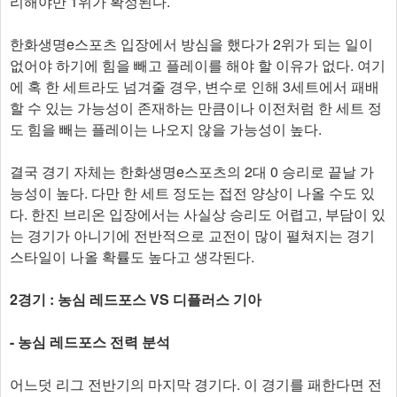
리해야만 1위가 확정된다.
한화생명e스포츠 입장에서 방심을 했다가 2위가 되는 일이
없어야 하기에 힘을 빼고 플레이를 해야 할 이유가 없다. 여기
에 혹 한 세트라도 넘겨줄 경우, 변수로 인해 3세트에서 패배
할 수 있는 가능성이 존재하는 만큼이나 이전처럼 한 세트 정
도 힘을 빼는 플레이는 나오지 않을 가능성이 높다.
결국 경기 자체는 한화생명e스포츠의 2대 0 승리로 끝날 가
능성이 높다. 다만 한 세트 정도는 접전 양상이 나올 수도 있
다. 한진 브리온 입장에서는 사실상 승리도 어렵고, 부담이 있
는 경기가 아니기에 전반적으로 교전이 많이 펼쳐지는 경기
스타일이 나올 확률도 높다고 생각된다.
2경기 : 농심 레드포스 VS 디플러스 기아
- 농심 레드포스 전력 분석
어느덧 리그 전반기의 마지막 경기다. 이 경기를 패한다면 전