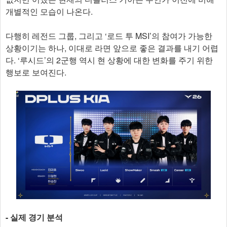
개별적인 모습이 나온다.
다행히 레전드 그룹, 그리고 ‘로드 투 MSI’의 참여가 가능한
상황이기는 하나, 이대로 라면 앞으로 좋은 결과를 내기 어렵
다. ‘루시드’의 2군행 역시 현 상황에 대한 변화를 주기 위한
행보로 보여진다.
- 실제 경기 분석