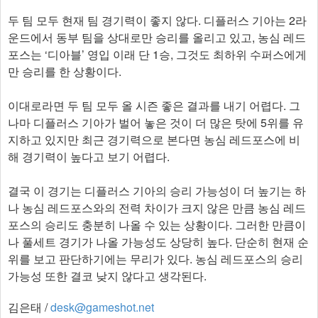
두 팀 모두 현재 팀 경기력이 좋지 않다. 디플러스 기아는 2라
운드에서 동부 팀을 상대로만 승리를 올리고 있고, 농심 레드
포스는 ‘디아블’ 영입 이래 단 1승, 그것도 최하위 수퍼스에게
만 승리를 한 상황이다.
이대로라면 두 팀 모두 올 시즌 좋은 결과를 내기 어렵다. 그
나마 디플러스 기아가 벌어 놓은 것이 더 많은 탓에 5위를 유
지하고 있지만 최근 경기력으로 본다면 농심 레드포스에 비
해 경기력이 높다고 보기 어렵다.
결국 이 경기는 디플러스 기아의 승리 가능성이 더 높기는 하
나 농심 레드포스와의 전력 차이가 크지 않은 만큼 농심 레드
포스의 승리도 충분히 나올 수 있는 상황이다. 그러한 만큼이
나 풀세트 경기가 나올 가능성도 상당히 높다. 단순히 현재 순
위를 보고 판단하기에는 무리가 있다. 농심 레드포스의 승리
가능성 또한 결코 낮지 않다고 생각된다.
김은태 /
desk@gameshot.net