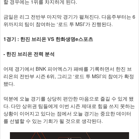
할 경우에는 1위를 차지하게 된다.
금일은 리그 전반부 마지막 경기가 펼쳐진다. 다음주부터는 6
위까지의 팀이 참여하는 ‘로드 투 MSI’가 진행된다.
1경기 : 한진 브리온 VS 한화생명e스포츠
- 한진 브리온 전력 분석
어제 경기에서 BNK 피어엑스가 패배를 기록하면서 한진 브
리온의 전반부 시즌 6위, 그리고 ‘로드 투 MSI’의 참여가 확정
됐다.
덕분에 오늘 경기를 상당히 편안한 마음으로 즐길 수 있게 됐
다. 다만 상위권 팀들에게 이번 시즌 제대로 힘을 쓰지 못하는
상황이 이어지고 있다는 점에서 오늘 경기는 중요한 데이터
를 선별할 수 있는 기회가 될 것으로 생각된다.