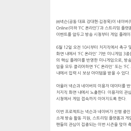
㈜넥슨(공동 대표 강대현∙김정욱)이 네이버(대표
Online(이하 ‘FC 온라인’)’과 스트리밍
이벤트를 앞두고 방송 시청부터 게임 플레이
6월 12일 오전 10시부터 치지직에서 축구 및
화면 내에서 'FC 온라인' 기반 미니게임 3
의 핵심 플레이를 반영한 미니게임으로, 방
임을 모두 클리어하면 'FC 온라인' 또는 'F
내에서 입력 시 보상 아이템을 받을 수 있다.
아울러 넥슨과 네이버의 이용자 데이터를 반
치지직 화면 내에서 노출한다. 이용자의 관심
시청에서 게임 접속까지 이어지도록 한다.
이번 프로젝트는 넥슨과 네이버가 진행 중인
소재 방송 활동 지원, 스트리밍 플랫폼과 게
팬들의 관심이 집중되는 이번 시즌을 맞아 