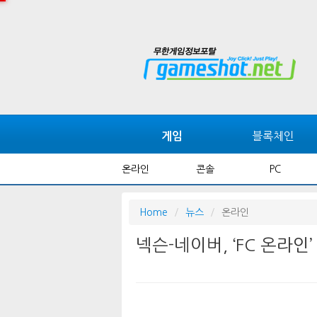
블록체인
게임
온라인
콘솔
PC
Home
뉴스
온라인
넥슨-네이버, ‘FC 온라인