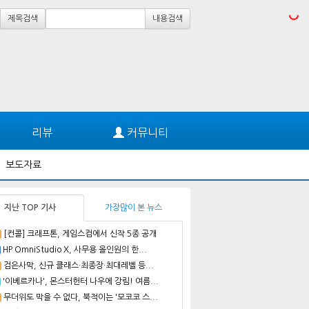
제목검색
내용검색
리뷰
커뮤니티
보도자료
지난 TOP 기사
가장많이 본 뉴스
[컨콜] 크래프톤, 게임스컴에서 신작 5종 공개
HP OmniStudio X, 사무용 올인원의 한...
검은사막, 신규 클래스·최종장·최대레벨 등...
'이베르카나', 몬스터헌터 나우에 강림! 여름...
무더위도 막을 수 없다, 북적이는 '모코코 스...