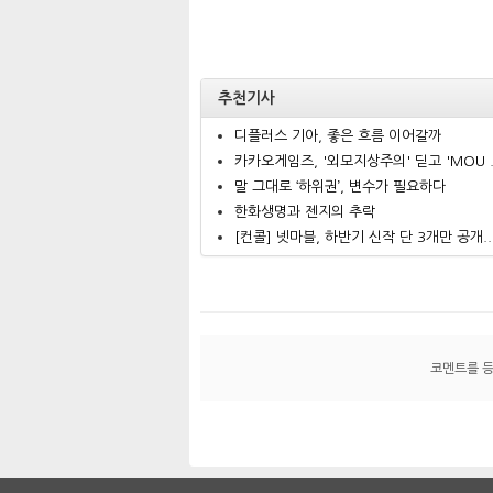
추천기사
디플러스 기아, 좋은 흐름 이어갈까
카카오게임즈, '외모지상주의' 딛고 'MOU .
말 그대로 ‘하위권’, 변수가 필요하다
한화생명과 젠지의 추락
[컨콜] 넷마블, 하반기 신작 단 3개만 공개..
코멘트를 