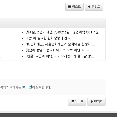
리스트
맨위로
넷마블, 2분기 매출 7,492억원...영업이익 801억원
..
‘1승’ 이 필요한 한화생명과 젠지
NC문화재단, 서울문화재단과 문화예술 활성화 ...
뒷심이 정말 아쉽다! '에코스 오브 아인크라드'
.
[컨콜] 지금이 바닥, 카카오게임즈가 올라갈 방...
로그인
등록하기 위해서는
이 필요합니다.
리스트
맨위로